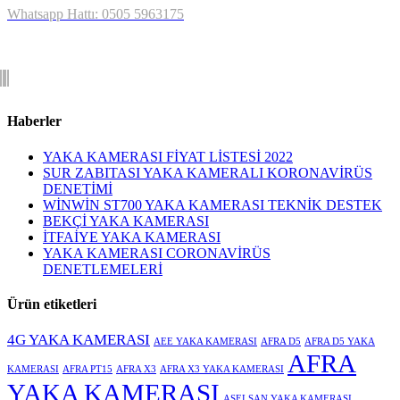
Whatsapp Hattı: 0505 5963175
Haberler
YAKA KAMERASI FİYAT LİSTESİ 2022
SUR ZABITASI YAKA KAMERALI KORONAVİRÜS
DENETİMİ
WİNWİN ST700 YAKA KAMERASI TEKNİK DESTEK
BEKÇİ YAKA KAMERASI
İTFAİYE YAKA KAMERASI
YAKA KAMERASI CORONAVİRÜS
DENETLEMELERİ
Ürün etiketleri
4G YAKA KAMERASI
AEE YAKA KAMERASI
AFRA D5
AFRA D5 YAKA
AFRA
KAMERASI
AFRA PT15
AFRA X3
AFRA X3 YAKA KAMERASI
YAKA KAMERASI
ASELSAN YAKA KAMERASI