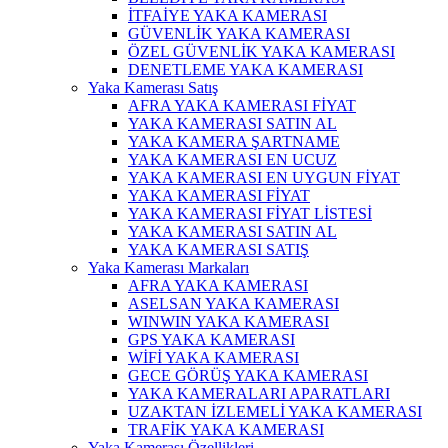
İTFAİYE YAKA KAMERASI
GÜVENLİK YAKA KAMERASI
ÖZEL GÜVENLİK YAKA KAMERASI
DENETLEME YAKA KAMERASI
Yaka Kamerası Satış
AFRA YAKA KAMERASI FİYAT
YAKA KAMERASI SATIN AL
YAKA KAMERA ŞARTNAME
YAKA KAMERASI EN UCUZ
YAKA KAMERASI EN UYGUN FİYAT
YAKA KAMERASI FİYAT
YAKA KAMERASI FİYAT LİSTESİ
YAKA KAMERASI SATIN AL
YAKA KAMERASI SATIŞ
Yaka Kamerası Markaları
AFRA YAKA KAMERASI
ASELSAN YAKA KAMERASI
WINWIN YAKA KAMERASI
GPS YAKA KAMERASI
WİFİ YAKA KAMERASI
GECE GÖRÜŞ YAKA KAMERASI
YAKA KAMERALARI APARATLARI
UZAKTAN İZLEMELİ YAKA KAMERASI
TRAFİK YAKA KAMERASI
Yaka Kamerası Özellikleri