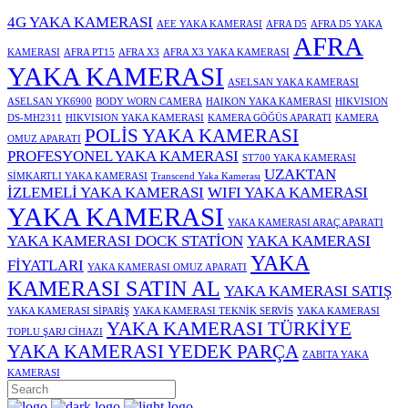
4G YAKA KAMERASI
AEE YAKA KAMERASI
AFRA D5
AFRA D5 YAKA
AFRA
KAMERASI
AFRA PT15
AFRA X3
AFRA X3 YAKA KAMERASI
YAKA KAMERASI
ASELSAN YAKA KAMERASI
ASELSAN YK6900
BODY WORN CAMERA
HAIKON YAKA KAMERASI
HIKVISION
DS-MH2311
HIKVISION YAKA KAMERASI
KAMERA GÖĞÜS APARATI
KAMERA
POLİS YAKA KAMERASI
OMUZ APARATI
PROFESYONEL YAKA KAMERASI
ST700 YAKA KAMERASI
UZAKTAN
SİMKARTLI YAKA KAMERASI
Transcend Yaka Kamerası
İZLEMELİ YAKA KAMERASI
WIFI YAKA KAMERASI
YAKA KAMERASI
YAKA KAMERASI ARAÇ APARATI
YAKA KAMERASI DOCK STATİON
YAKA KAMERASI
YAKA
FİYATLARI
YAKA KAMERASI OMUZ APARATI
KAMERASI SATIN AL
YAKA KAMERASI SATIŞ
YAKA KAMERASI SİPARİŞ
YAKA KAMERASI TEKNİK SERVİS
YAKA KAMERASI
YAKA KAMERASI TÜRKİYE
TOPLU ŞARJ CİHAZI
YAKA KAMERASI YEDEK PARÇA
ZABITA YAKA
KAMERASI