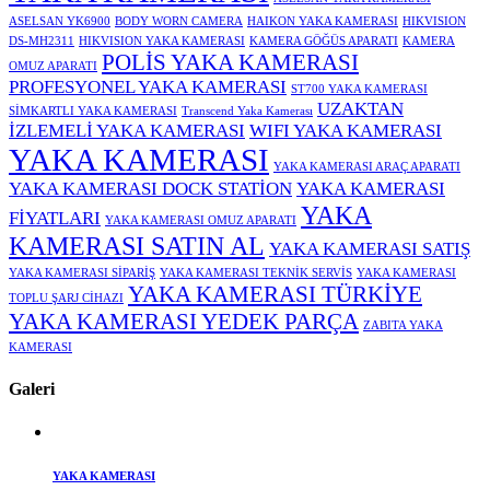
ASELSAN YK6900
BODY WORN CAMERA
HAIKON YAKA KAMERASI
HIKVISION
DS-MH2311
HIKVISION YAKA KAMERASI
KAMERA GÖĞÜS APARATI
KAMERA
POLİS YAKA KAMERASI
OMUZ APARATI
PROFESYONEL YAKA KAMERASI
ST700 YAKA KAMERASI
UZAKTAN
SİMKARTLI YAKA KAMERASI
Transcend Yaka Kamerası
İZLEMELİ YAKA KAMERASI
WIFI YAKA KAMERASI
YAKA KAMERASI
YAKA KAMERASI ARAÇ APARATI
YAKA KAMERASI DOCK STATİON
YAKA KAMERASI
YAKA
FİYATLARI
YAKA KAMERASI OMUZ APARATI
KAMERASI SATIN AL
YAKA KAMERASI SATIŞ
YAKA KAMERASI SİPARİŞ
YAKA KAMERASI TEKNİK SERVİS
YAKA KAMERASI
YAKA KAMERASI TÜRKİYE
TOPLU ŞARJ CİHAZI
YAKA KAMERASI YEDEK PARÇA
ZABITA YAKA
KAMERASI
Galeri
YAKA KAMERASI