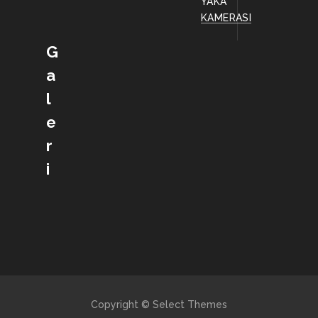
YAKA
KAMERASI
G
a
l
e
r
i
Copyright © Select Themes