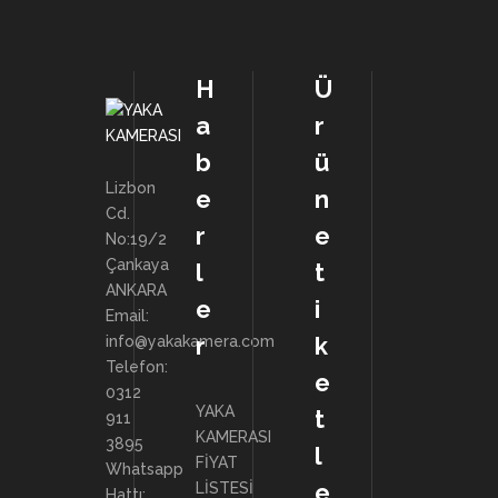
H
Ü
a
r
b
ü
Lizbon
e
n
Cd.
r
e
No:19/2
Çankaya
l
t
ANKARA
e
i
Email:
r
k
info@yakakamera.com
Telefon:
e
0312
YAKA
t
911
KAMERASI
3895
l
FİYAT
Whatsapp
e
LİSTESİ
Hattı: