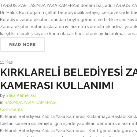
BELEDİYE YAKA KAMERASI
YAKA KAMERASI 
TARSUS ZABITASINDA YAKA KAMERASI dönem başladı. TARSUS ZAB
Dr. Haluk Bozdoğan’ın şeffaf belediyecilik anlayışı çerçevesinde baş
İTFAİYE YAKA KAMERASI
YAKA KAMERASI 
Belediye zabıta ekipleri, bundan böyle görüntü ile birlikte ses kay
Zabıta ekipleri vatandaşlara en iyi hizmeti verebilmek adına, yapt
GÜVENLİK YAKA KAMERASI
karşılıklı olarak şikâyete konu olacak hadiselerin aydınlatılması ama
ÖZEL GÜVENLİK YAKA KAMERASI
READ MORE
DENETLEME YAKA KAMERASI
11
Kas
KIRKLARELİ BELEDİYESİ Z
KAMERASI KULLANIMI
by
Yaka Kamerası
in
BASINDA YAKA KAMERASI
Comments
Kırklareli Belediyesi Zabıta Yaka Kamerası Kullanmaya Başladı Kırkl
takılan kamera sistemiyle, gün içinde yaptıkları denetim ve hizmetle
Kırklareli Belediyesi Zabıta Yaka Kamerası . Kent genelinde görev 