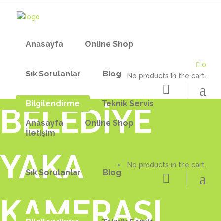
Anasayfa
Online Shop
0
Sık Sorulanlar
Blog
No products in the cart.
Bilgilendirme
Teknik Servis
BELEDİYE
Anasayfa
Online Shop
İletişim
YAKA
0
No products in the cart.
YAKA KAMERASI
AFRA YAKA KAME
Sık Sorulanlar
Blog
PROFESYONEL YAKA KAMERASI
YAKA KAMERASI 
KAMERASI
POLİS YAKA KAMERASI
YAKA KAMERA Ş