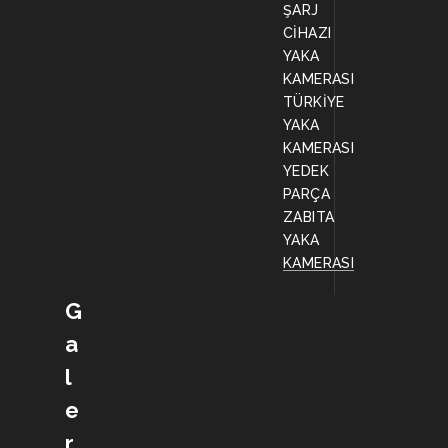
ŞARJ
CİHAZI
YAKA
KAMERASI
TÜRKİYE
YAKA
KAMERASI
YEDEK
PARÇA
ZABITA
YAKA
KAMERASI
G
a
l
e
r