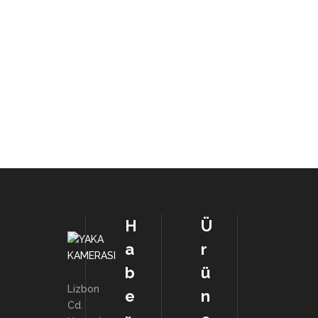
BELEDİYE YAKA KAMERASI
YAKA KAMERASI 
İTFAİYE YAKA KAMERASI
YAKA KAMERASI 
GÜVENLİK YAKA KAMERASI
ÖZEL GÜVENLİK YAKA KAMERASI
DENETLEME YAKA KAMERASI
H
Ü
a
r
b
ü
Lizbon
e
n
Cd.