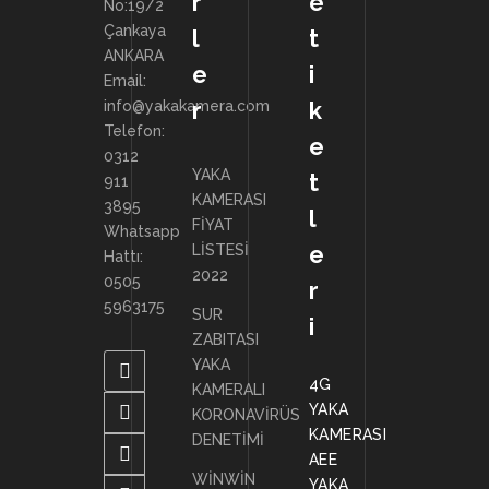
r
e
No:19/2
Çankaya
l
t
ANKARA
e
i
Email:
r
k
info@yakakamera.com
Telefon:
e
0312
YAKA
t
911
KAMERASI
3895
l
FİYAT
Whatsapp
e
LİSTESİ
Hattı:
2022
0505
r
5963175
SUR
i
ZABITASI
YAKA
4G
KAMERALI
YAKA
KORONAVİRÜS
KAMERASI
DENETİMİ
AEE
WİNWİN
YAKA