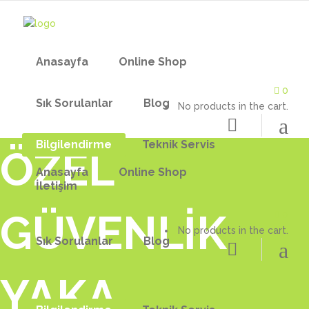
Anasayfa
Online Shop
0
Sık Sorulanlar
Blog
No products in the cart.
Bilgilendirme
Teknik Servis
ÖZEL
Anasayfa
Online Shop
İletişim
GÜVENLİK
0
No products in the cart.
YAKA KAMERASI
AFRA YAKA KAME
Sık Sorulanlar
Blog
PROFESYONEL YAKA KAMERASI
YAKA KAMERASI 
YAKA
POLİS YAKA KAMERASI
YAKA KAMERA Ş