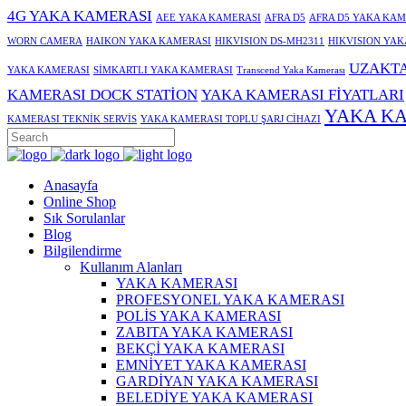
4G YAKA KAMERASI
AEE YAKA KAMERASI
AFRA D5
AFRA D5 YAKA KAM
WORN CAMERA
HAIKON YAKA KAMERASI
HIKVISION DS-MH2311
HIKVISION YAK
UZAKTA
YAKA KAMERASI
SİMKARTLI YAKA KAMERASI
Transcend Yaka Kamerası
KAMERASI DOCK STATİON
YAKA KAMERASI FİYATLARI
YAKA KA
KAMERASI TEKNİK SERVİS
YAKA KAMERASI TOPLU ŞARJ CİHAZI
Anasayfa
Online Shop
Sık Sorulanlar
Blog
Bilgilendirme
Kullanım Alanları
YAKA KAMERASI
PROFESYONEL YAKA KAMERASI
POLİS YAKA KAMERASI
ZABITA YAKA KAMERASI
BEKÇİ YAKA KAMERASI
EMNİYET YAKA KAMERASI
GARDİYAN YAKA KAMERASI
BELEDİYE YAKA KAMERASI