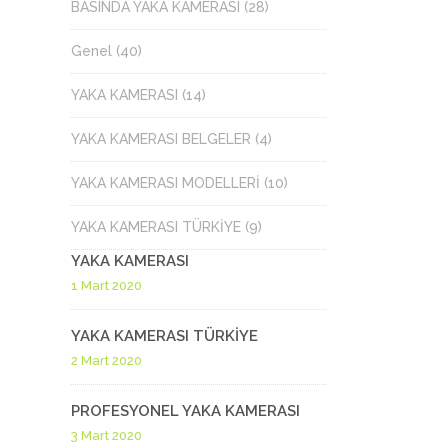
GARDİYAN YAKA KAMERASI
YAKA KAMERASI FİY
BASINDA YAKA KAMERASI
(28)
GÜVENLİK YAKA KAMERASI
BELEDİYE YAKA KAMERASI
YAKA KAMERASI SAT
Genel
(40)
ÖZEL GÜVENLİK YAKA KAMERASI
İTFAİYE YAKA KAMERASI
YAKA KAMERASI SAT
YAKA KAMERASI
(14)
DENETLEME YAKA KAMERASI
GÜVENLİK YAKA KAMERASI
YAKA KAMERASI BELGELER
(4)
ÖZEL GÜVENLİK YAKA KAMERASI
YAKA KAMERASI MODELLERİ
(10)
DENETLEME YAKA KAMERASI
YAKA KAMERASI TÜRKİYE
(9)
YAKA KAMERASI
1 Mart 2020
YAKA KAMERASI TÜRKİYE
2 Mart 2020
PROFESYONEL YAKA KAMERASI
3 Mart 2020