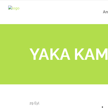
An
YAKA KAME
29
Eyl