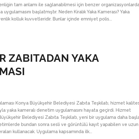
venliğin tam anlamı ile sağlanabilmesi için benzer organizasyonlard
ama uygulamasını başlatmıştır. Neden Kiralık Yaka Kamerası? Yaka
lik kolluk kuvvetleridir. Bunlar içinde emniyet polis...
R ZABITADAN YAKA
MASI
aması Konya Büyükşehir Belediyesi Zabıta Teşkilatı, hizmet kalites
cıyla yaka kameralı denetim uygulamasını hayata geçirdi. Hizmet
Büyükşehir Belediyesi Zabıta Teşkilatı, yeni bir uygulama daha başla
etimlerde bundan sonra sesli ve görüntülü kayıt yapabilen ve uzun
aları kullanacak. Uygulama kapsamında ilk...