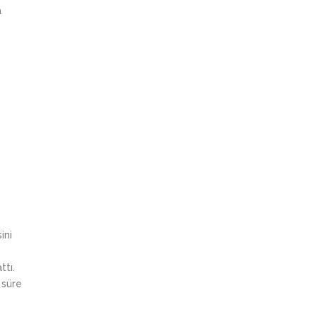
a
ini
ttı.
 süre