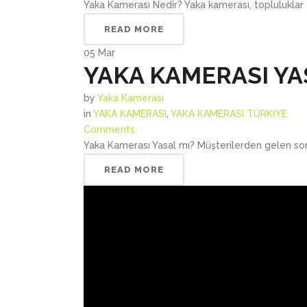
Yaka Kamerası Nedir? Yaka kamerası, topluluklar ar
READ MORE
05
Mar
YAKA KAMERASI YA
by
Yaka Kamerası
in
YAKA KAMERASI
,
YAKA KAMERASI TÜRKİYE
Comments
Yaka Kamerası Yasal mı? Müşterilerden gelen soru
READ MORE