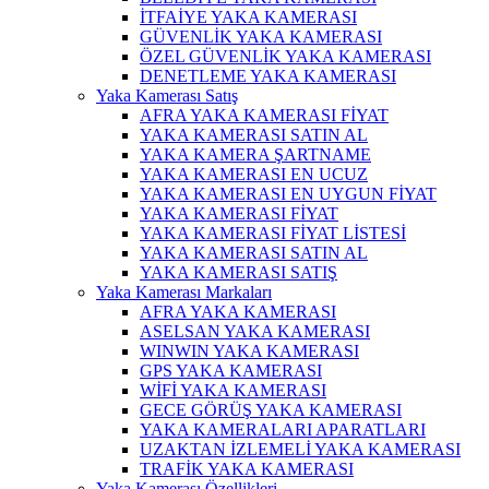
İTFAİYE YAKA KAMERASI
GÜVENLİK YAKA KAMERASI
ÖZEL GÜVENLİK YAKA KAMERASI
DENETLEME YAKA KAMERASI
Yaka Kamerası Satış
AFRA YAKA KAMERASI FİYAT
YAKA KAMERASI SATIN AL
YAKA KAMERA ŞARTNAME
YAKA KAMERASI EN UCUZ
YAKA KAMERASI EN UYGUN FİYAT
YAKA KAMERASI FİYAT
YAKA KAMERASI FİYAT LİSTESİ
YAKA KAMERASI SATIN AL
YAKA KAMERASI SATIŞ
Yaka Kamerası Markaları
AFRA YAKA KAMERASI
ASELSAN YAKA KAMERASI
WINWIN YAKA KAMERASI
GPS YAKA KAMERASI
WİFİ YAKA KAMERASI
GECE GÖRÜŞ YAKA KAMERASI
YAKA KAMERALARI APARATLARI
UZAKTAN İZLEMELİ YAKA KAMERASI
TRAFİK YAKA KAMERASI
Yaka Kamerası Özellikleri