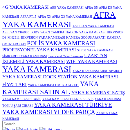
4G YAKA KAMERASI
AEE YAKA KAMERASI
AFRA D5
AFRA D5 YAKA
AFRA
KAMERASI
AFRA PT15
AFRA X3
AFRA X3 YAKA KAMERASI
YAKA KAMERASI
ASELSAN YAKA KAMERASI
ASELSAN YK6900
BODY WORN CAMERA
HAIKON YAKA KAMERASI
HIKVISION
DS-MH2311
HIKVISION YAKA KAMERASI
KAMERA GÖĞÜS APARATI
KAMERA
POLİS YAKA KAMERASI
OMUZ APARATI
PROFESYONEL YAKA KAMERASI
ST700 YAKA KAMERASI
UZAKTAN
SİMKARTLI YAKA KAMERASI
Transcend Yaka Kamerası
İZLEMELİ YAKA KAMERASI
WIFI YAKA KAMERASI
YAKA KAMERASI
YAKA KAMERASI ARAÇ APARATI
YAKA KAMERASI DOCK STATİON
YAKA KAMERASI
YAKA
FİYATLARI
YAKA KAMERASI OMUZ APARATI
KAMERASI SATIN AL
YAKA KAMERASI SATIŞ
YAKA KAMERASI SİPARİŞ
YAKA KAMERASI TEKNİK SERVİS
YAKA KAMERASI
YAKA KAMERASI TÜRKİYE
TOPLU ŞARJ CİHAZI
YAKA KAMERASI YEDEK PARÇA
ZABITA YAKA
KAMERASI