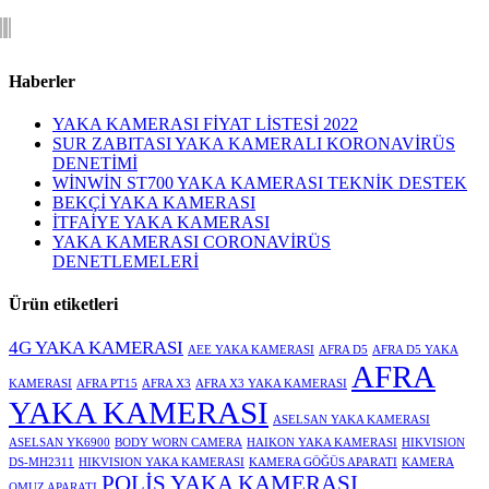
Haberler
YAKA KAMERASI FİYAT LİSTESİ 2022
SUR ZABITASI YAKA KAMERALI KORONAVİRÜS
DENETİMİ
WİNWİN ST700 YAKA KAMERASI TEKNİK DESTEK
BEKÇİ YAKA KAMERASI
İTFAİYE YAKA KAMERASI
YAKA KAMERASI CORONAVİRÜS
DENETLEMELERİ
Ürün etiketleri
4G YAKA KAMERASI
AEE YAKA KAMERASI
AFRA D5
AFRA D5 YAKA
AFRA
KAMERASI
AFRA PT15
AFRA X3
AFRA X3 YAKA KAMERASI
YAKA KAMERASI
ASELSAN YAKA KAMERASI
ASELSAN YK6900
BODY WORN CAMERA
HAIKON YAKA KAMERASI
HIKVISION
DS-MH2311
HIKVISION YAKA KAMERASI
KAMERA GÖĞÜS APARATI
KAMERA
POLİS YAKA KAMERASI
OMUZ APARATI