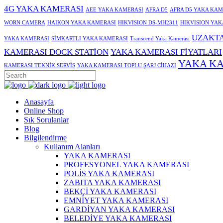
4G YAKA KAMERASI
AEE YAKA KAMERASI
AFRA D5
AFRA D5 YAKA KAM
WORN CAMERA
HAIKON YAKA KAMERASI
HIKVISION DS-MH2311
HIKVISION YAK
UZAKTA
YAKA KAMERASI
SİMKARTLI YAKA KAMERASI
Transcend Yaka Kamerası
KAMERASI DOCK STATİON
YAKA KAMERASI FİYATLARI
YAKA KA
KAMERASI TEKNİK SERVİS
YAKA KAMERASI TOPLU ŞARJ CİHAZI
Anasayfa
Online Shop
Sık Sorulanlar
Blog
Bilgilendirme
Kullanım Alanları
YAKA KAMERASI
PROFESYONEL YAKA KAMERASI
POLİS YAKA KAMERASI
ZABITA YAKA KAMERASI
BEKÇİ YAKA KAMERASI
EMNİYET YAKA KAMERASI
GARDİYAN YAKA KAMERASI
BELEDİYE YAKA KAMERASI