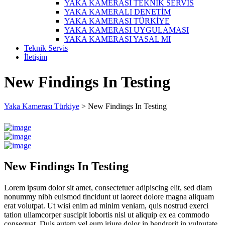
YAKA KAMERASI TEKNİK SERVİS
YAKA KAMERALI DENETİM
YAKA KAMERASI TÜRKİYE
YAKA KAMERASI UYGULAMASI
YAKA KAMERASI YASAL MI
Teknik Servis
İletişim
New Findings In Testing
Yaka Kamerası Türkiye
>
New Findings In Testing
New Findings In Testing
Lorem ipsum dolor sit amet, consectetuer adipiscing elit, sed diam
nonummy nibh euismod tincidunt ut laoreet dolore magna aliquam
erat volutpat. Ut wisi enim ad minim veniam, quis nostrud exerci
tation ullamcorper suscipit lobortis nisl ut aliquip ex ea commodo
consequat. Duis autem vel eum iriure dolor in hendrerit in vulputate