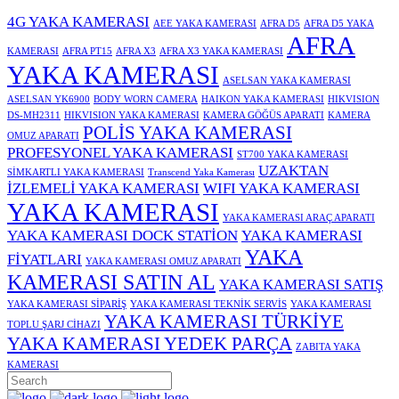
4G YAKA KAMERASI
AEE YAKA KAMERASI
AFRA D5
AFRA D5 YAKA
AFRA
KAMERASI
AFRA PT15
AFRA X3
AFRA X3 YAKA KAMERASI
YAKA KAMERASI
ASELSAN YAKA KAMERASI
ASELSAN YK6900
BODY WORN CAMERA
HAIKON YAKA KAMERASI
HIKVISION
DS-MH2311
HIKVISION YAKA KAMERASI
KAMERA GÖĞÜS APARATI
KAMERA
POLİS YAKA KAMERASI
OMUZ APARATI
PROFESYONEL YAKA KAMERASI
ST700 YAKA KAMERASI
UZAKTAN
SİMKARTLI YAKA KAMERASI
Transcend Yaka Kamerası
İZLEMELİ YAKA KAMERASI
WIFI YAKA KAMERASI
YAKA KAMERASI
YAKA KAMERASI ARAÇ APARATI
YAKA KAMERASI DOCK STATİON
YAKA KAMERASI
YAKA
FİYATLARI
YAKA KAMERASI OMUZ APARATI
KAMERASI SATIN AL
YAKA KAMERASI SATIŞ
YAKA KAMERASI SİPARİŞ
YAKA KAMERASI TEKNİK SERVİS
YAKA KAMERASI
YAKA KAMERASI TÜRKİYE
TOPLU ŞARJ CİHAZI
YAKA KAMERASI YEDEK PARÇA
ZABITA YAKA
KAMERASI