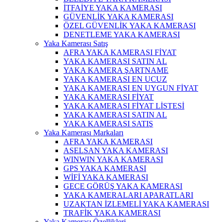
İTFAİYE YAKA KAMERASI
GÜVENLİK YAKA KAMERASI
ÖZEL GÜVENLİK YAKA KAMERASI
DENETLEME YAKA KAMERASI
Yaka Kamerası Satış
AFRA YAKA KAMERASI FİYAT
YAKA KAMERASI SATIN AL
YAKA KAMERA ŞARTNAME
YAKA KAMERASI EN UCUZ
YAKA KAMERASI EN UYGUN FİYAT
YAKA KAMERASI FİYAT
YAKA KAMERASI FİYAT LİSTESİ
YAKA KAMERASI SATIN AL
YAKA KAMERASI SATIŞ
Yaka Kamerası Markaları
AFRA YAKA KAMERASI
ASELSAN YAKA KAMERASI
WINWIN YAKA KAMERASI
GPS YAKA KAMERASI
WİFİ YAKA KAMERASI
GECE GÖRÜŞ YAKA KAMERASI
YAKA KAMERALARI APARATLARI
UZAKTAN İZLEMELİ YAKA KAMERASI
TRAFİK YAKA KAMERASI
Yaka Kamerası Özellikleri