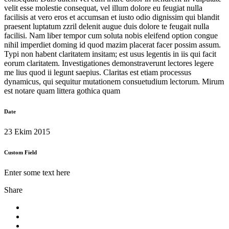
velit esse molestie consequat, vel illum dolore eu feugiat nulla
facilisis at vero eros et accumsan et iusto odio dignissim qui blandit
praesent luptatum zzril delenit augue duis dolore te feugait nulla
facilisi. Nam liber tempor cum soluta nobis eleifend option congue
nihil imperdiet doming id quod mazim placerat facer possim assum.
Typi non habent claritatem insitam; est usus legentis in iis qui facit
eorum claritatem. Investigationes demonstraverunt lectores legere
me lius quod ii legunt saepius. Claritas est etiam processus
dynamicus, qui sequitur mutationem consuetudium lectorum. Mirum
est notare quam littera gothica quam
Date
23 Ekim 2015
Custom Field
Enter some text here
Share