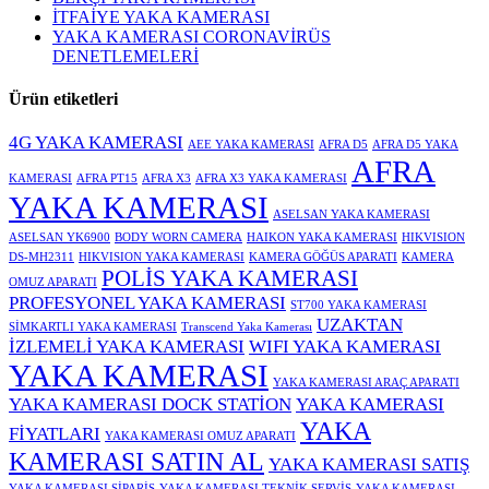
İTFAİYE YAKA KAMERASI
YAKA KAMERASI CORONAVİRÜS
DENETLEMELERİ
Ürün etiketleri
4G YAKA KAMERASI
AEE YAKA KAMERASI
AFRA D5
AFRA D5 YAKA
AFRA
KAMERASI
AFRA PT15
AFRA X3
AFRA X3 YAKA KAMERASI
YAKA KAMERASI
ASELSAN YAKA KAMERASI
ASELSAN YK6900
BODY WORN CAMERA
HAIKON YAKA KAMERASI
HIKVISION
DS-MH2311
HIKVISION YAKA KAMERASI
KAMERA GÖĞÜS APARATI
KAMERA
POLİS YAKA KAMERASI
OMUZ APARATI
PROFESYONEL YAKA KAMERASI
ST700 YAKA KAMERASI
UZAKTAN
SİMKARTLI YAKA KAMERASI
Transcend Yaka Kamerası
İZLEMELİ YAKA KAMERASI
WIFI YAKA KAMERASI
YAKA KAMERASI
YAKA KAMERASI ARAÇ APARATI
YAKA KAMERASI DOCK STATİON
YAKA KAMERASI
YAKA
FİYATLARI
YAKA KAMERASI OMUZ APARATI
KAMERASI SATIN AL
YAKA KAMERASI SATIŞ
YAKA KAMERASI SİPARİŞ
YAKA KAMERASI TEKNİK SERVİS
YAKA KAMERASI