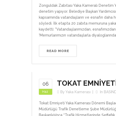
Zonguldak Zabıtası Yaka Kameralı Denetim Y
denetim yapıyor. Belediye Başkan Yardımcısı
kapsamında vatandaşların ve esnafın daha hu
söyledi. İlk etapta 20 zabıta memuruna yaka 
kaydetti: "Vatandaşlarımızdan, esnafımızdan
'Memurlarımızın vatandaşlarla diyaloglarında e
READ MORE
TOKAT EMNİYET
06
Haz
By
Yaka Kamerası
In
BASIN
Tokat Emniyeti Yaka Kamerası Dönemi Başlad
Müdürlüğü Trafik Denetleme Şube Müdürlüğü 
Başkanlığı’nca “Trafik Hizmetlerinde Şeffafl