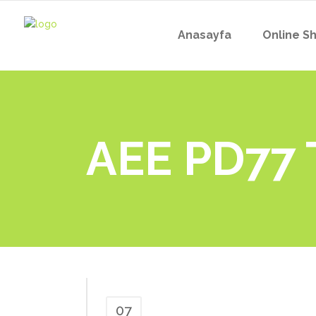
Anasayfa
Online S
AEE PD77 
07