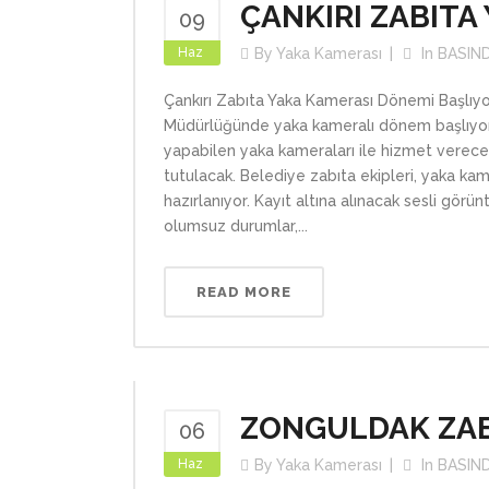
ÇANKIRI ZABITA
09
Haz
By
Yaka Kamerası
In
BASIN
Çankırı Zabıta Yaka Kamerası Dönemi Başlıyor
Müdürlüğünde yaka kameralı dönem başlıyor.
yapabilen yaka kameraları ile hizmet verecek
tutulacak. Belediye zabıta ekipleri, yaka kam
hazırlanıyor. Kayıt altına alınacak sesli görü
olumsuz durumlar,...
READ MORE
ZONGULDAK ZAB
06
Haz
By
Yaka Kamerası
In
BASIN