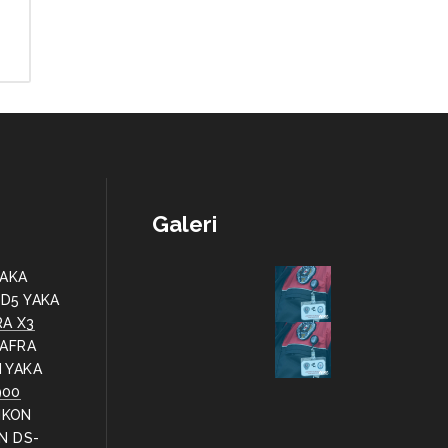
Galeri
YAKA
 D5 YAKA
RA X3
AFRA
 YAKA
900
IKON
ON DS-