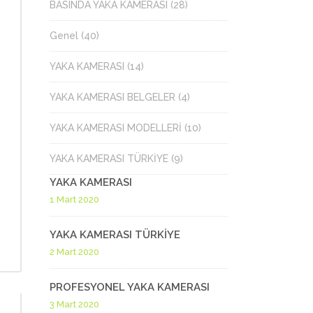
MERASI
YAKA KAMERASI FİYAT LİSTESİ
YAKA
BASINDA YAKA KAMERASI
(28)
TRAF
MERASI
ERASI
YAKA KAMERASI SATIN AL
UZAK
Genel
(40)
KAME
KA KAMERASI
RASI
YAKA KAMERASI SATIŞ
YAKA KAMERASI
(14)
TRAF
AMERASI
MERASI
YAKA KAMERASI BELGELER
(4)
KA KAMERASI
YAKA KAMERASI MODELLERİ
(10)
AMERASI
YAKA KAMERASI TÜRKİYE
(9)
YAKA KAMERASI
1 Mart 2020
YAKA KAMERASI TÜRKİYE
2 Mart 2020
PROFESYONEL YAKA KAMERASI
3 Mart 2020