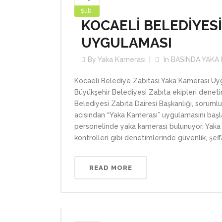
Şub
KOCAELİ BELEDİYESİ
UYGULAMASI
By
Yaka Kamerası
In
BASINDA YAKA
Kocaeli Belediye Zabıtası Yaka Kamerası Uy
Büyükşehir Belediyesi Zabıta ekipleri denet
Belediyesi Zabıta Dairesi Başkanlığı, soruml
acısından “Yaka Kamerası” uygulamasını başl
personelinde yaka kamerası bulunuyor. Yaka ka
kontrolleri gibi denetimlerinde güvenlik, şeffaf
READ MORE