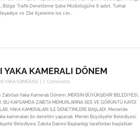
, Bölge Trafik Denetleme Şube Müdürlüğü’ne 6 adet, Turhal
eşadiye ve Zile ilçelerine ise 1’er...
SI YAKA KAMERALI DÖNEM
DA YAKA KAMERASI
Comments
in Zabıtası Yaka Kameralı Dönem ,MERSİN BÜYÜKŞEHİR BELEDİYESİ,
TI. BU KAPSAMDA ZABITA MEMURLARINA SES VE GÖRÜNTÜ KAYDI
LAR, YAKA KAMERALARI İLE DENETİMLERE BAŞLADI. Mersin’de
aka kameraları ile denetim yapacak. Mersin Büyükşehir Belediyesi,
kşehir Belediyesi Zabıta Dairesi Başkanlığı tarafından başlatılan