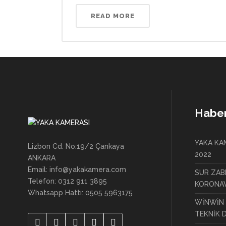
READ MORE
Haber
YAKA KAM
Lizbon Cd. No:19/2 Çankaya
2022
ANKARA
Email: info@yakakamera.com
SUR ZAB
Telefon: 0312 911 3895
KORONAV
Whatsapp Hattı: 0505 5963175
WİNWİN 
TEKNİK 