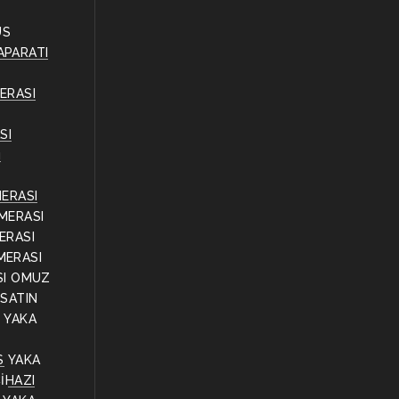
ÜS
APARATI
ERASI
SI
ı
MERASI
MERASI
ERASI
MERASI
SI OMUZ
 SATIN
Ş
YAKA
S
YAKA
İHAZI