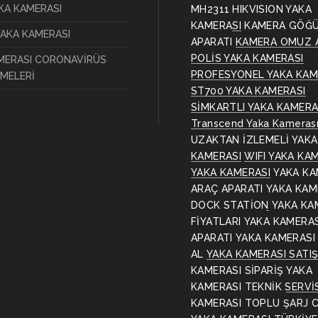
AKA KAMERASI
MH2311
HIKVISION YAKA
KAMERASI
KAMERA GÖĞ
YAKA KAMERASI
APARATI
KAMERA OMUZ 
POLİS YAKA KAMERASI
MERASI CORONAVİRÜS
PROFESYONEL YAKA KAM
MELERİ
ST700 YAKA KAMERASI
SİMKARTLI YAKA KAMERA
Transcend Yaka Kameras
UZAKTAN İZLEMELİ YAKA
KAMERASI
WIFI YAKA KA
YAKA KAMERASI
YAKA KA
ARAÇ APARATI
YAKA KAM
DOCK STATİON
YAKA KA
FİYATLARI
YAKA KAMERA
APARATI
YAKA KAMERASI
AL
YAKA KAMERASI SATI
KAMERASI SİPARİŞ
YAKA
KAMERASI TEKNİK SERVİ
KAMERASI TOPLU ŞARJ C