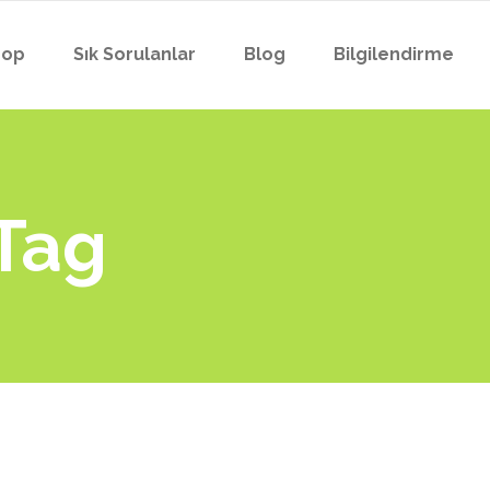
hop
Sık Sorulanlar
Blog
Bilgilendirme
YAKA KAMERASI
PROFESYONEL YAKA
POLİS YAKA KAMERA
Tag
YAKA KAMERASI
ZABITA YAKA KAMER
PROFESYONEL YAKA
BEKÇİ YAKA KAMERA
POLİS YAKA KAMERA
EMNİYET YAKA KAM
ZABITA YAKA KAMER
GARDİYAN YAKA KA
BEKÇİ YAKA KAMERA
BELEDİYE YAKA KAM
EMNİYET YAKA KAM
İTFAİYE YAKA KAME