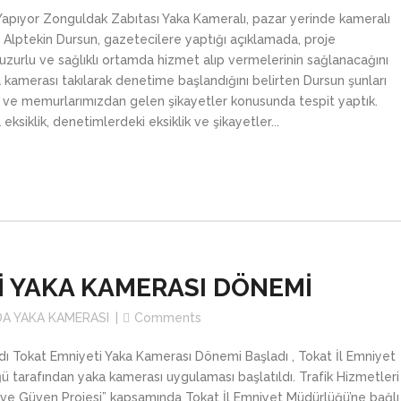
apıyor Zonguldak Zabıtası Yaka Kameralı, pazar yerinde kameralı
 Alptekin Dursun, gazetecilere yaptığı açıklamada, proje
zurlu ve sağlıklı ortamda hizmet alıp vermelerinin sağlanacağını
kamerası takılarak denetime başlandığını belirten Dursun şunları
 ve memurlarımızdan gelen şikayetler konusunda tespit yaptık.
ksiklik, denetimlerdeki eksiklik ve şikayetler...
İ YAKA KAMERASI DÖNEMİ
DA YAKA KAMERASI
Comments
ı Tokat Emniyeti Yaka Kamerası Dönemi Başladı , Tokat İl Emniyet
tarafından yaka kamerası uygulaması başlatıldı. Trafik Hizmetleri
ık ve Güven Projesi” kapsamında Tokat İl Emniyet Müdürlüğü’ne bağlı