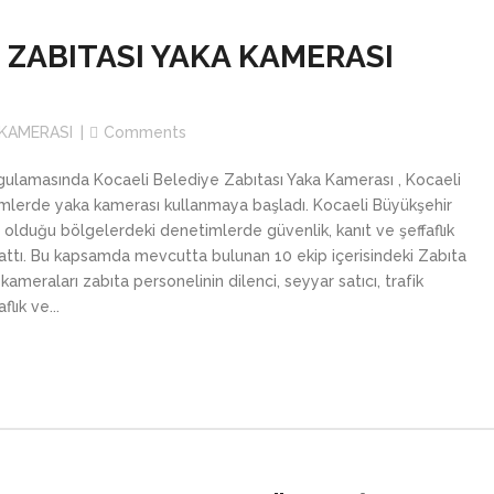
GARDİYAN YAKA KA
GÜVENLİK YAKA KA
 ZABITASI YAKA KAMERASI
BELEDİYE YAKA KAM
ÖZEL GÜVENLİK YA
İTFAİYE YAKA KAME
 KAMERASI
Comments
DENETLEME YAKA K
GÜVENLİK YAKA KA
gulamasında Kocaeli Belediye Zabıtası Yaka Kamerası , Kocaeli
ÖZEL GÜVENLİK YA
imlerde yaka kamerası kullanmaya başladı. Kocaeli Büyükşehir
u olduğu bölgelerdeki denetimlerde güvenlik, kanıt ve şeffaflık
DENETLEME YAKA K
attı. Bu kapsamda mevcutta bulunan 10 ekip içerisindeki Zabıta
meraları zabıta personelinin dilenci, seyyar satıcı, trafik
lık ve...