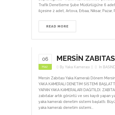
Trafik Denetleme Şube Müdürlüğü’ne 6 adet
ilçesine 2 adet, Artova, Erbaa, Niksar, Pazar, R
READ MORE
MERSİN ZABITA
06
Haz
By
Yaka Kamerası
In
BASIN
Mersin Zabıtası Yaka Kameralı Dönem Mers
YAKA KAMERALI DENETİM SİSTEMİ BAŞLAT
YAPAN YAKA KAMERALARI DAĞITILDI. ZABITA
zabıtalar artık görüntü ve ses kaydı yapan y
yaka kameralı denetim sistemi başlattı. Büyü
yaka kameralı denetim sistemi...