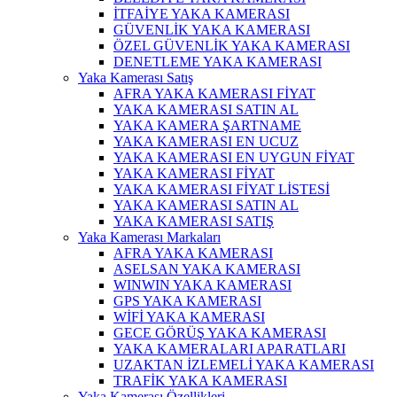
İTFAİYE YAKA KAMERASI
GÜVENLİK YAKA KAMERASI
ÖZEL GÜVENLİK YAKA KAMERASI
DENETLEME YAKA KAMERASI
Yaka Kamerası Satış
AFRA YAKA KAMERASI FİYAT
YAKA KAMERASI SATIN AL
YAKA KAMERA ŞARTNAME
YAKA KAMERASI EN UCUZ
YAKA KAMERASI EN UYGUN FİYAT
YAKA KAMERASI FİYAT
YAKA KAMERASI FİYAT LİSTESİ
YAKA KAMERASI SATIN AL
YAKA KAMERASI SATIŞ
Yaka Kamerası Markaları
AFRA YAKA KAMERASI
ASELSAN YAKA KAMERASI
WINWIN YAKA KAMERASI
GPS YAKA KAMERASI
WİFİ YAKA KAMERASI
GECE GÖRÜŞ YAKA KAMERASI
YAKA KAMERALARI APARATLARI
UZAKTAN İZLEMELİ YAKA KAMERASI
TRAFİK YAKA KAMERASI
Yaka Kamerası Özellikleri