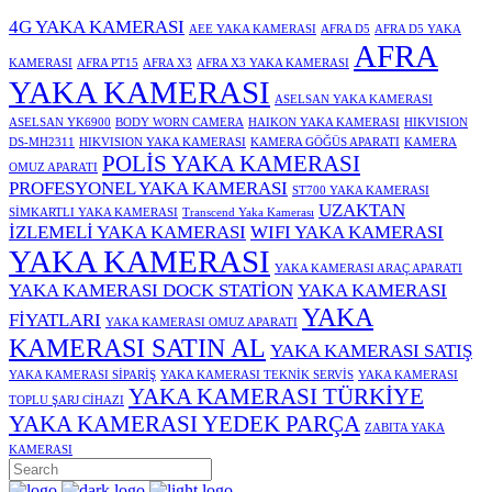
4G YAKA KAMERASI
AEE YAKA KAMERASI
AFRA D5
AFRA D5 YAKA
AFRA
KAMERASI
AFRA PT15
AFRA X3
AFRA X3 YAKA KAMERASI
YAKA KAMERASI
ASELSAN YAKA KAMERASI
ASELSAN YK6900
BODY WORN CAMERA
HAIKON YAKA KAMERASI
HIKVISION
DS-MH2311
HIKVISION YAKA KAMERASI
KAMERA GÖĞÜS APARATI
KAMERA
POLİS YAKA KAMERASI
OMUZ APARATI
PROFESYONEL YAKA KAMERASI
ST700 YAKA KAMERASI
UZAKTAN
SİMKARTLI YAKA KAMERASI
Transcend Yaka Kamerası
İZLEMELİ YAKA KAMERASI
WIFI YAKA KAMERASI
YAKA KAMERASI
YAKA KAMERASI ARAÇ APARATI
YAKA KAMERASI DOCK STATİON
YAKA KAMERASI
YAKA
FİYATLARI
YAKA KAMERASI OMUZ APARATI
KAMERASI SATIN AL
YAKA KAMERASI SATIŞ
YAKA KAMERASI SİPARİŞ
YAKA KAMERASI TEKNİK SERVİS
YAKA KAMERASI
YAKA KAMERASI TÜRKİYE
TOPLU ŞARJ CİHAZI
YAKA KAMERASI YEDEK PARÇA
ZABITA YAKA
KAMERASI