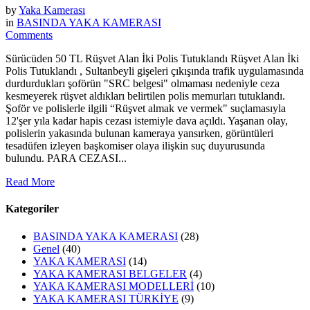
by
Yaka Kamerası
in
BASINDA YAKA KAMERASI
Comments
Sürücüden 50 TL Rüşvet Alan İki Polis Tutuklandı Rüşvet Alan İki
Polis Tutuklandı , Sultanbeyli gişeleri çıkışında trafik uygulamasında
durdurdukları şoförün "SRC belgesi" olmaması nedeniyle ceza
kesmeyerek rüşvet aldıkları belirtilen polis memurları tutuklandı.
Şoför ve polislerle ilgili “Rüşvet almak ve vermek" suçlamasıyla
12'şer yıla kadar hapis cezası istemiyle dava açıldı. Yaşanan olay,
polislerin yakasında bulunan kameraya yansırken, görüntüleri
tesadüfen izleyen başkomiser olaya ilişkin suç duyurusunda
bulundu. PARA CEZASI...
Read More
Kategoriler
BASINDA YAKA KAMERASI
(28)
Genel
(40)
YAKA KAMERASI
(14)
YAKA KAMERASI BELGELER
(4)
YAKA KAMERASI MODELLERİ
(10)
YAKA KAMERASI TÜRKİYE
(9)