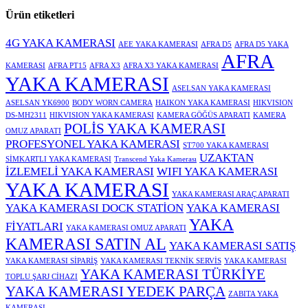
Ürün etiketleri
4G YAKA KAMERASI
AEE YAKA KAMERASI
AFRA D5
AFRA D5 YAKA
AFRA
KAMERASI
AFRA PT15
AFRA X3
AFRA X3 YAKA KAMERASI
YAKA KAMERASI
ASELSAN YAKA KAMERASI
ASELSAN YK6900
BODY WORN CAMERA
HAIKON YAKA KAMERASI
HIKVISION
DS-MH2311
HIKVISION YAKA KAMERASI
KAMERA GÖĞÜS APARATI
KAMERA
POLİS YAKA KAMERASI
OMUZ APARATI
PROFESYONEL YAKA KAMERASI
ST700 YAKA KAMERASI
UZAKTAN
SİMKARTLI YAKA KAMERASI
Transcend Yaka Kamerası
İZLEMELİ YAKA KAMERASI
WIFI YAKA KAMERASI
YAKA KAMERASI
YAKA KAMERASI ARAÇ APARATI
YAKA KAMERASI DOCK STATİON
YAKA KAMERASI
YAKA
FİYATLARI
YAKA KAMERASI OMUZ APARATI
KAMERASI SATIN AL
YAKA KAMERASI SATIŞ
YAKA KAMERASI SİPARİŞ
YAKA KAMERASI TEKNİK SERVİS
YAKA KAMERASI
YAKA KAMERASI TÜRKİYE
TOPLU ŞARJ CİHAZI
YAKA KAMERASI YEDEK PARÇA
ZABITA YAKA
KAMERASI