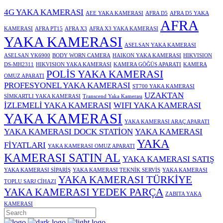
4G YAKA KAMERASI
AEE YAKA KAMERASI
AFRA D5
AFRA D5 YAKA
AFRA
KAMERASI
AFRA PT15
AFRA X3
AFRA X3 YAKA KAMERASI
YAKA KAMERASI
ASELSAN YAKA KAMERASI
ASELSAN YK6900
BODY WORN CAMERA
HAIKON YAKA KAMERASI
HIKVISION
DS-MH2311
HIKVISION YAKA KAMERASI
KAMERA GÖĞÜS APARATI
KAMERA
POLİS YAKA KAMERASI
OMUZ APARATI
PROFESYONEL YAKA KAMERASI
ST700 YAKA KAMERASI
UZAKTAN
SİMKARTLI YAKA KAMERASI
Transcend Yaka Kamerası
İZLEMELİ YAKA KAMERASI
WIFI YAKA KAMERASI
YAKA KAMERASI
YAKA KAMERASI ARAÇ APARATI
YAKA KAMERASI DOCK STATİON
YAKA KAMERASI
YAKA
FİYATLARI
YAKA KAMERASI OMUZ APARATI
KAMERASI SATIN AL
YAKA KAMERASI SATIŞ
YAKA KAMERASI SİPARİŞ
YAKA KAMERASI TEKNİK SERVİS
YAKA KAMERASI
YAKA KAMERASI TÜRKİYE
TOPLU ŞARJ CİHAZI
YAKA KAMERASI YEDEK PARÇA
ZABITA YAKA
KAMERASI