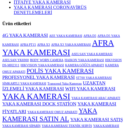
İTFAİYE YAKA KAMERASI
YAKA KAMERASI CORONAVİRÜS
DENETLEMELERİ
Ürün etiketleri
4G YAKA KAMERASI
AEE YAKA KAMERASI
AFRA D5
AFRA D5 YAKA
AFRA
KAMERASI
AFRA PT15
AFRA X3
AFRA X3 YAKA KAMERASI
YAKA KAMERASI
ASELSAN YAKA KAMERASI
ASELSAN YK6900
BODY WORN CAMERA
HAIKON YAKA KAMERASI
HIKVISION
DS-MH2311
HIKVISION YAKA KAMERASI
KAMERA GÖĞÜS APARATI
KAMERA
POLİS YAKA KAMERASI
OMUZ APARATI
PROFESYONEL YAKA KAMERASI
ST700 YAKA KAMERASI
UZAKTAN
SİMKARTLI YAKA KAMERASI
Transcend Yaka Kamerası
İZLEMELİ YAKA KAMERASI
WIFI YAKA KAMERASI
YAKA KAMERASI
YAKA KAMERASI ARAÇ APARATI
YAKA KAMERASI DOCK STATİON
YAKA KAMERASI
YAKA
FİYATLARI
YAKA KAMERASI OMUZ APARATI
KAMERASI SATIN AL
YAKA KAMERASI SATIŞ
YAKA KAMERASI SİPARİŞ
YAKA KAMERASI TEKNİK SERVİS
YAKA KAMERASI