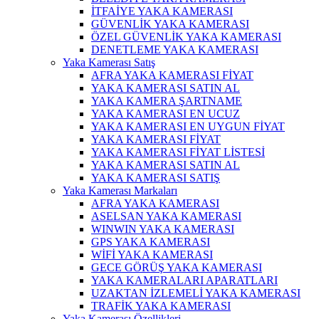
İTFAİYE YAKA KAMERASI
GÜVENLİK YAKA KAMERASI
ÖZEL GÜVENLİK YAKA KAMERASI
DENETLEME YAKA KAMERASI
Yaka Kamerası Satış
AFRA YAKA KAMERASI FİYAT
YAKA KAMERASI SATIN AL
YAKA KAMERA ŞARTNAME
YAKA KAMERASI EN UCUZ
YAKA KAMERASI EN UYGUN FİYAT
YAKA KAMERASI FİYAT
YAKA KAMERASI FİYAT LİSTESİ
YAKA KAMERASI SATIN AL
YAKA KAMERASI SATIŞ
Yaka Kamerası Markaları
AFRA YAKA KAMERASI
ASELSAN YAKA KAMERASI
WINWIN YAKA KAMERASI
GPS YAKA KAMERASI
WİFİ YAKA KAMERASI
GECE GÖRÜŞ YAKA KAMERASI
YAKA KAMERALARI APARATLARI
UZAKTAN İZLEMELİ YAKA KAMERASI
TRAFİK YAKA KAMERASI
Yaka Kamerası Özellikleri