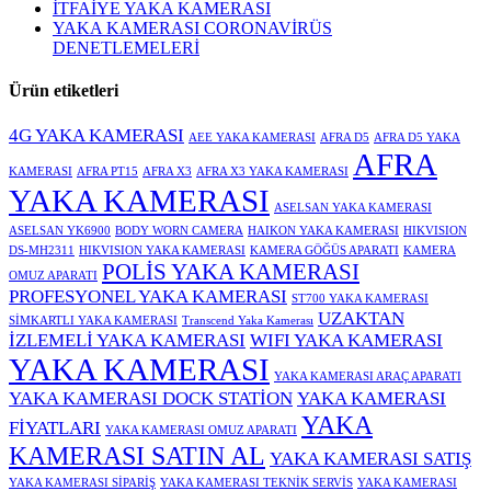
İTFAİYE YAKA KAMERASI
YAKA KAMERASI CORONAVİRÜS
DENETLEMELERİ
Ürün etiketleri
4G YAKA KAMERASI
AEE YAKA KAMERASI
AFRA D5
AFRA D5 YAKA
AFRA
KAMERASI
AFRA PT15
AFRA X3
AFRA X3 YAKA KAMERASI
YAKA KAMERASI
ASELSAN YAKA KAMERASI
ASELSAN YK6900
BODY WORN CAMERA
HAIKON YAKA KAMERASI
HIKVISION
DS-MH2311
HIKVISION YAKA KAMERASI
KAMERA GÖĞÜS APARATI
KAMERA
POLİS YAKA KAMERASI
OMUZ APARATI
PROFESYONEL YAKA KAMERASI
ST700 YAKA KAMERASI
UZAKTAN
SİMKARTLI YAKA KAMERASI
Transcend Yaka Kamerası
İZLEMELİ YAKA KAMERASI
WIFI YAKA KAMERASI
YAKA KAMERASI
YAKA KAMERASI ARAÇ APARATI
YAKA KAMERASI DOCK STATİON
YAKA KAMERASI
YAKA
FİYATLARI
YAKA KAMERASI OMUZ APARATI
KAMERASI SATIN AL
YAKA KAMERASI SATIŞ
YAKA KAMERASI SİPARİŞ
YAKA KAMERASI TEKNİK SERVİS
YAKA KAMERASI