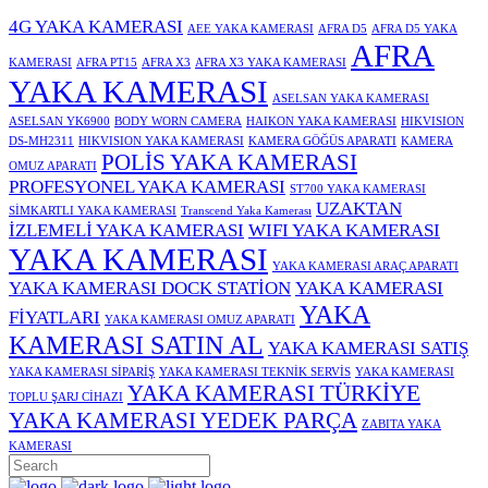
4G YAKA KAMERASI
AEE YAKA KAMERASI
AFRA D5
AFRA D5 YAKA
AFRA
KAMERASI
AFRA PT15
AFRA X3
AFRA X3 YAKA KAMERASI
YAKA KAMERASI
ASELSAN YAKA KAMERASI
ASELSAN YK6900
BODY WORN CAMERA
HAIKON YAKA KAMERASI
HIKVISION
DS-MH2311
HIKVISION YAKA KAMERASI
KAMERA GÖĞÜS APARATI
KAMERA
POLİS YAKA KAMERASI
OMUZ APARATI
PROFESYONEL YAKA KAMERASI
ST700 YAKA KAMERASI
UZAKTAN
SİMKARTLI YAKA KAMERASI
Transcend Yaka Kamerası
İZLEMELİ YAKA KAMERASI
WIFI YAKA KAMERASI
YAKA KAMERASI
YAKA KAMERASI ARAÇ APARATI
YAKA KAMERASI DOCK STATİON
YAKA KAMERASI
YAKA
FİYATLARI
YAKA KAMERASI OMUZ APARATI
KAMERASI SATIN AL
YAKA KAMERASI SATIŞ
YAKA KAMERASI SİPARİŞ
YAKA KAMERASI TEKNİK SERVİS
YAKA KAMERASI
YAKA KAMERASI TÜRKİYE
TOPLU ŞARJ CİHAZI
YAKA KAMERASI YEDEK PARÇA
ZABITA YAKA
KAMERASI