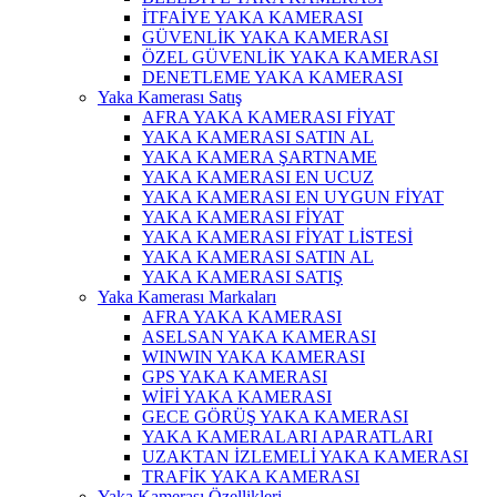
İTFAİYE YAKA KAMERASI
GÜVENLİK YAKA KAMERASI
ÖZEL GÜVENLİK YAKA KAMERASI
DENETLEME YAKA KAMERASI
Yaka Kamerası Satış
AFRA YAKA KAMERASI FİYAT
YAKA KAMERASI SATIN AL
YAKA KAMERA ŞARTNAME
YAKA KAMERASI EN UCUZ
YAKA KAMERASI EN UYGUN FİYAT
YAKA KAMERASI FİYAT
YAKA KAMERASI FİYAT LİSTESİ
YAKA KAMERASI SATIN AL
YAKA KAMERASI SATIŞ
Yaka Kamerası Markaları
AFRA YAKA KAMERASI
ASELSAN YAKA KAMERASI
WINWIN YAKA KAMERASI
GPS YAKA KAMERASI
WİFİ YAKA KAMERASI
GECE GÖRÜŞ YAKA KAMERASI
YAKA KAMERALARI APARATLARI
UZAKTAN İZLEMELİ YAKA KAMERASI
TRAFİK YAKA KAMERASI
Yaka Kamerası Özellikleri