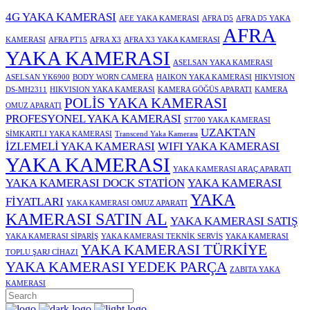
4G YAKA KAMERASI
AEE YAKA KAMERASI
AFRA D5
AFRA D5 YAKA
AFRA
KAMERASI
AFRA PT15
AFRA X3
AFRA X3 YAKA KAMERASI
YAKA KAMERASI
ASELSAN YAKA KAMERASI
ASELSAN YK6900
BODY WORN CAMERA
HAIKON YAKA KAMERASI
HIKVISION
DS-MH2311
HIKVISION YAKA KAMERASI
KAMERA GÖĞÜS APARATI
KAMERA
POLİS YAKA KAMERASI
OMUZ APARATI
PROFESYONEL YAKA KAMERASI
ST700 YAKA KAMERASI
UZAKTAN
SİMKARTLI YAKA KAMERASI
Transcend Yaka Kamerası
İZLEMELİ YAKA KAMERASI
WIFI YAKA KAMERASI
YAKA KAMERASI
YAKA KAMERASI ARAÇ APARATI
YAKA KAMERASI DOCK STATİON
YAKA KAMERASI
YAKA
FİYATLARI
YAKA KAMERASI OMUZ APARATI
KAMERASI SATIN AL
YAKA KAMERASI SATIŞ
YAKA KAMERASI SİPARİŞ
YAKA KAMERASI TEKNİK SERVİS
YAKA KAMERASI
YAKA KAMERASI TÜRKİYE
TOPLU ŞARJ CİHAZI
YAKA KAMERASI YEDEK PARÇA
ZABITA YAKA
KAMERASI