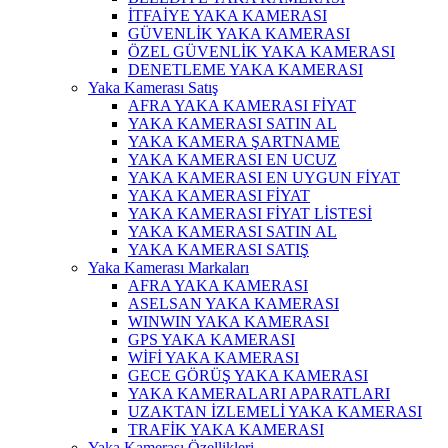
İTFAİYE YAKA KAMERASI
GÜVENLİK YAKA KAMERASI
ÖZEL GÜVENLİK YAKA KAMERASI
DENETLEME YAKA KAMERASI
Yaka Kamerası Satış
AFRA YAKA KAMERASI FİYAT
YAKA KAMERASI SATIN AL
YAKA KAMERA ŞARTNAME
YAKA KAMERASI EN UCUZ
YAKA KAMERASI EN UYGUN FİYAT
YAKA KAMERASI FİYAT
YAKA KAMERASI FİYAT LİSTESİ
YAKA KAMERASI SATIN AL
YAKA KAMERASI SATIŞ
Yaka Kamerası Markaları
AFRA YAKA KAMERASI
ASELSAN YAKA KAMERASI
WINWIN YAKA KAMERASI
GPS YAKA KAMERASI
WİFİ YAKA KAMERASI
GECE GÖRÜŞ YAKA KAMERASI
YAKA KAMERALARI APARATLARI
UZAKTAN İZLEMELİ YAKA KAMERASI
TRAFİK YAKA KAMERASI
Yaka Kamerası Özellikleri