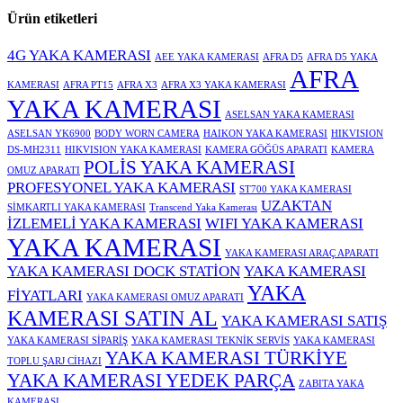
Ürün etiketleri
4G YAKA KAMERASI
AEE YAKA KAMERASI
AFRA D5
AFRA D5 YAKA
AFRA
KAMERASI
AFRA PT15
AFRA X3
AFRA X3 YAKA KAMERASI
YAKA KAMERASI
ASELSAN YAKA KAMERASI
ASELSAN YK6900
BODY WORN CAMERA
HAIKON YAKA KAMERASI
HIKVISION
DS-MH2311
HIKVISION YAKA KAMERASI
KAMERA GÖĞÜS APARATI
KAMERA
POLİS YAKA KAMERASI
OMUZ APARATI
PROFESYONEL YAKA KAMERASI
ST700 YAKA KAMERASI
UZAKTAN
SİMKARTLI YAKA KAMERASI
Transcend Yaka Kamerası
İZLEMELİ YAKA KAMERASI
WIFI YAKA KAMERASI
YAKA KAMERASI
YAKA KAMERASI ARAÇ APARATI
YAKA KAMERASI DOCK STATİON
YAKA KAMERASI
YAKA
FİYATLARI
YAKA KAMERASI OMUZ APARATI
KAMERASI SATIN AL
YAKA KAMERASI SATIŞ
YAKA KAMERASI SİPARİŞ
YAKA KAMERASI TEKNİK SERVİS
YAKA KAMERASI
YAKA KAMERASI TÜRKİYE
TOPLU ŞARJ CİHAZI
YAKA KAMERASI YEDEK PARÇA
ZABITA YAKA
KAMERASI