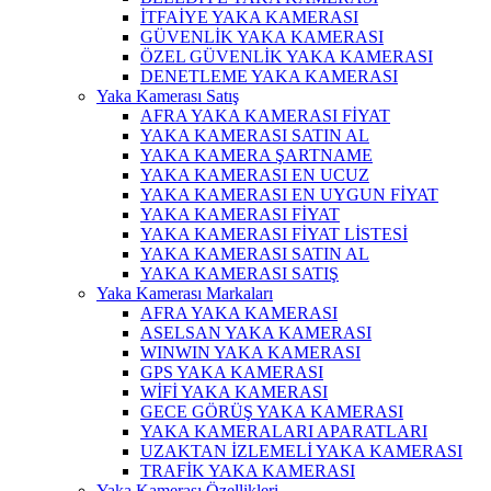
İTFAİYE YAKA KAMERASI
GÜVENLİK YAKA KAMERASI
ÖZEL GÜVENLİK YAKA KAMERASI
DENETLEME YAKA KAMERASI
Yaka Kamerası Satış
AFRA YAKA KAMERASI FİYAT
YAKA KAMERASI SATIN AL
YAKA KAMERA ŞARTNAME
YAKA KAMERASI EN UCUZ
YAKA KAMERASI EN UYGUN FİYAT
YAKA KAMERASI FİYAT
YAKA KAMERASI FİYAT LİSTESİ
YAKA KAMERASI SATIN AL
YAKA KAMERASI SATIŞ
Yaka Kamerası Markaları
AFRA YAKA KAMERASI
ASELSAN YAKA KAMERASI
WINWIN YAKA KAMERASI
GPS YAKA KAMERASI
WİFİ YAKA KAMERASI
GECE GÖRÜŞ YAKA KAMERASI
YAKA KAMERALARI APARATLARI
UZAKTAN İZLEMELİ YAKA KAMERASI
TRAFİK YAKA KAMERASI
Yaka Kamerası Özellikleri