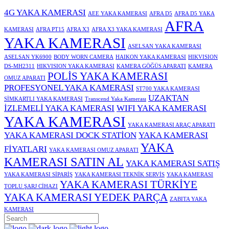
4G YAKA KAMERASI
AEE YAKA KAMERASI
AFRA D5
AFRA D5 YAKA
AFRA
KAMERASI
AFRA PT15
AFRA X3
AFRA X3 YAKA KAMERASI
YAKA KAMERASI
ASELSAN YAKA KAMERASI
ASELSAN YK6900
BODY WORN CAMERA
HAIKON YAKA KAMERASI
HIKVISION
DS-MH2311
HIKVISION YAKA KAMERASI
KAMERA GÖĞÜS APARATI
KAMERA
POLİS YAKA KAMERASI
OMUZ APARATI
PROFESYONEL YAKA KAMERASI
ST700 YAKA KAMERASI
UZAKTAN
SİMKARTLI YAKA KAMERASI
Transcend Yaka Kamerası
İZLEMELİ YAKA KAMERASI
WIFI YAKA KAMERASI
YAKA KAMERASI
YAKA KAMERASI ARAÇ APARATI
YAKA KAMERASI DOCK STATİON
YAKA KAMERASI
YAKA
FİYATLARI
YAKA KAMERASI OMUZ APARATI
KAMERASI SATIN AL
YAKA KAMERASI SATIŞ
YAKA KAMERASI SİPARİŞ
YAKA KAMERASI TEKNİK SERVİS
YAKA KAMERASI
YAKA KAMERASI TÜRKİYE
TOPLU ŞARJ CİHAZI
YAKA KAMERASI YEDEK PARÇA
ZABITA YAKA
KAMERASI