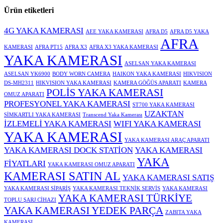
Ürün etiketleri
4G YAKA KAMERASI
AEE YAKA KAMERASI
AFRA D5
AFRA D5 YAKA
AFRA
KAMERASI
AFRA PT15
AFRA X3
AFRA X3 YAKA KAMERASI
YAKA KAMERASI
ASELSAN YAKA KAMERASI
ASELSAN YK6900
BODY WORN CAMERA
HAIKON YAKA KAMERASI
HIKVISION
DS-MH2311
HIKVISION YAKA KAMERASI
KAMERA GÖĞÜS APARATI
KAMERA
POLİS YAKA KAMERASI
OMUZ APARATI
PROFESYONEL YAKA KAMERASI
ST700 YAKA KAMERASI
UZAKTAN
SİMKARTLI YAKA KAMERASI
Transcend Yaka Kamerası
İZLEMELİ YAKA KAMERASI
WIFI YAKA KAMERASI
YAKA KAMERASI
YAKA KAMERASI ARAÇ APARATI
YAKA KAMERASI DOCK STATİON
YAKA KAMERASI
YAKA
FİYATLARI
YAKA KAMERASI OMUZ APARATI
KAMERASI SATIN AL
YAKA KAMERASI SATIŞ
YAKA KAMERASI SİPARİŞ
YAKA KAMERASI TEKNİK SERVİS
YAKA KAMERASI
YAKA KAMERASI TÜRKİYE
TOPLU ŞARJ CİHAZI
YAKA KAMERASI YEDEK PARÇA
ZABITA YAKA
KAMERASI