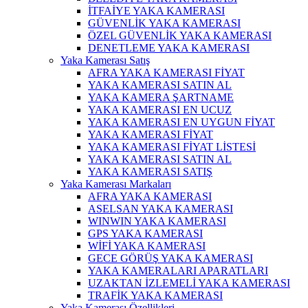
İTFAİYE YAKA KAMERASI
GÜVENLİK YAKA KAMERASI
ÖZEL GÜVENLİK YAKA KAMERASI
DENETLEME YAKA KAMERASI
Yaka Kamerası Satış
AFRA YAKA KAMERASI FİYAT
YAKA KAMERASI SATIN AL
YAKA KAMERA ŞARTNAME
YAKA KAMERASI EN UCUZ
YAKA KAMERASI EN UYGUN FİYAT
YAKA KAMERASI FİYAT
YAKA KAMERASI FİYAT LİSTESİ
YAKA KAMERASI SATIN AL
YAKA KAMERASI SATIŞ
Yaka Kamerası Markaları
AFRA YAKA KAMERASI
ASELSAN YAKA KAMERASI
WINWIN YAKA KAMERASI
GPS YAKA KAMERASI
WİFİ YAKA KAMERASI
GECE GÖRÜŞ YAKA KAMERASI
YAKA KAMERALARI APARATLARI
UZAKTAN İZLEMELİ YAKA KAMERASI
TRAFİK YAKA KAMERASI
Yaka Kamerası Özellikleri