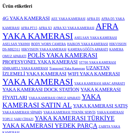
Ürün etiketleri
4G YAKA KAMERASI
AEE YAKA KAMERASI
AFRA D5
AFRA D5 YAKA
AFRA
KAMERASI
AFRA PT15
AFRA X3
AFRA X3 YAKA KAMERASI
YAKA KAMERASI
ASELSAN YAKA KAMERASI
ASELSAN YK6900
BODY WORN CAMERA
HAIKON YAKA KAMERASI
HIKVISION
DS-MH2311
HIKVISION YAKA KAMERASI
KAMERA GÖĞÜS APARATI
KAMERA
POLİS YAKA KAMERASI
OMUZ APARATI
PROFESYONEL YAKA KAMERASI
ST700 YAKA KAMERASI
UZAKTAN
SİMKARTLI YAKA KAMERASI
Transcend Yaka Kamerası
İZLEMELİ YAKA KAMERASI
WIFI YAKA KAMERASI
YAKA KAMERASI
YAKA KAMERASI ARAÇ APARATI
YAKA KAMERASI DOCK STATİON
YAKA KAMERASI
YAKA
FİYATLARI
YAKA KAMERASI OMUZ APARATI
KAMERASI SATIN AL
YAKA KAMERASI SATIŞ
YAKA KAMERASI SİPARİŞ
YAKA KAMERASI TEKNİK SERVİS
YAKA KAMERASI
YAKA KAMERASI TÜRKİYE
TOPLU ŞARJ CİHAZI
YAKA KAMERASI YEDEK PARÇA
ZABITA YAKA
KAMERASI