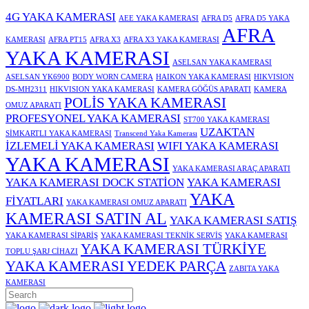
4G YAKA KAMERASI
AEE YAKA KAMERASI
AFRA D5
AFRA D5 YAKA
AFRA
KAMERASI
AFRA PT15
AFRA X3
AFRA X3 YAKA KAMERASI
YAKA KAMERASI
ASELSAN YAKA KAMERASI
ASELSAN YK6900
BODY WORN CAMERA
HAIKON YAKA KAMERASI
HIKVISION
DS-MH2311
HIKVISION YAKA KAMERASI
KAMERA GÖĞÜS APARATI
KAMERA
POLİS YAKA KAMERASI
OMUZ APARATI
PROFESYONEL YAKA KAMERASI
ST700 YAKA KAMERASI
UZAKTAN
SİMKARTLI YAKA KAMERASI
Transcend Yaka Kamerası
İZLEMELİ YAKA KAMERASI
WIFI YAKA KAMERASI
YAKA KAMERASI
YAKA KAMERASI ARAÇ APARATI
YAKA KAMERASI DOCK STATİON
YAKA KAMERASI
YAKA
FİYATLARI
YAKA KAMERASI OMUZ APARATI
KAMERASI SATIN AL
YAKA KAMERASI SATIŞ
YAKA KAMERASI SİPARİŞ
YAKA KAMERASI TEKNİK SERVİS
YAKA KAMERASI
YAKA KAMERASI TÜRKİYE
TOPLU ŞARJ CİHAZI
YAKA KAMERASI YEDEK PARÇA
ZABITA YAKA
KAMERASI