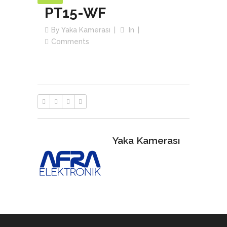
PT15-WF
By
Yaka Kamerası
In
Comments
Yaka Kamerası