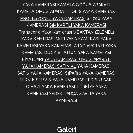
YAKA KAMERASI
KAMERA GÖĞÜS APARATI
KAMERA OMUZ APARATI
POLİS YAKA KAMERASI
PROFESYONEL YAKA KAMERASI
ST700 YAKA
KAMERASI
SİMKARTLI YAKA KAMERASI
Transcend Yaka Kamerası
UZAKTAN İZLEMELİ
YAKA KAMERASI
WIFI YAKA KAMERASI
YAKA
KAMERASI
YAKA KAMERASI ARAÇ APARATI
YAKA
KAMERASI DOCK STATİON
YAKA KAMERASI
FİYATLARI
YAKA KAMERASI OMUZ APARATI
YAKA KAMERASI SATIN AL
YAKA KAMERASI
SATIŞ
YAKA KAMERASI SİPARİŞ
YAKA KAMERASI
TEKNİK SERVİS
YAKA KAMERASI TOPLU ŞARJ
CİHAZI
YAKA KAMERASI TÜRKİYE
YAKA
KAMERASI YEDEK PARÇA
ZABITA YAKA
KAMERASI
Galeri