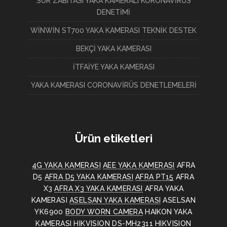
SUR ZABITASI YAKA KAMERALI KORONAVİRÜS
DENETİMİ
WİNWİN ST700 YAKA KAMERASI TEKNİK DESTEK
BEKÇİ YAKA KAMERASI
İTFAİYE YAKA KAMERASI
YAKA KAMERASI CORONAVİRÜS DENETLEMELERİ
Ürün etiketleri
4G YAKA KAMERASI
AEE YAKA KAMERASI
AFRA
D5
AFRA D5 YAKA KAMERASI
AFRA PT15
AFRA
X3
AFRA X3 YAKA KAMERASI
AFRA YAKA
KAMERASI
ASELSAN YAKA KAMERASI
ASELSAN
YK6900
BODY WORN CAMERA
HAIKON YAKA
KAMERASI
HIKVISION DS-MH2311
HIKVISION