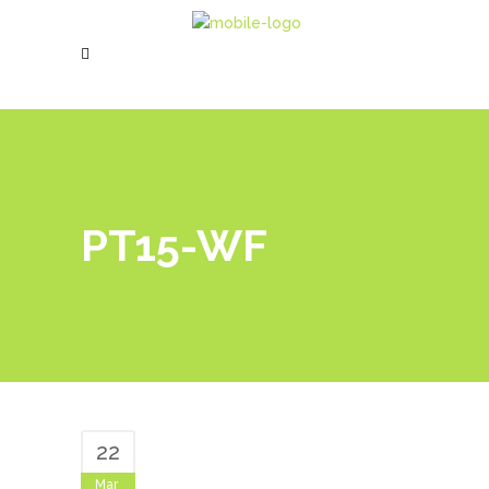
PT15-WF
22
Mar