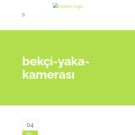
bekçi-yaka-
kamerası
04
Nis