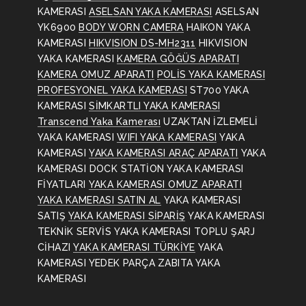
KAMERASI
ASELSAN YAKA KAMERASI
ASELSAN
YK6900
BODY WORN CAMERA
HAIKON YAKA
KAMERASI
HIKVISION DS-MH2311
HIKVISION
YAKA KAMERASI
KAMERA GÖĞÜS APARATI
KAMERA OMUZ APARATI
POLİS YAKA KAMERASI
PROFESYONEL YAKA KAMERASI
ST700 YAKA
KAMERASI
SİMKARTLI YAKA KAMERASI
Transcend Yaka Kamerası
UZAKTAN İZLEMELİ
YAKA KAMERASI
WIFI YAKA KAMERASI
YAKA
KAMERASI
YAKA KAMERASI ARAÇ APARATI
YAKA
KAMERASI DOCK STATİON
YAKA KAMERASI
FİYATLARI
YAKA KAMERASI OMUZ APARATI
YAKA KAMERASI SATIN AL
YAKA KAMERASI
SATIŞ
YAKA KAMERASI SİPARİŞ
YAKA KAMERASI
TEKNİK SERVİS
YAKA KAMERASI TOPLU ŞARJ
CİHAZI
YAKA KAMERASI TÜRKİYE
YAKA
KAMERASI YEDEK PARÇA
ZABITA YAKA
KAMERASI