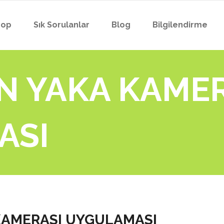
hop
Sık Sorulanlar
Blog
Bilgilendirme
YAKA KAMERASI
PROFESYONEL YAKA
 YAKA KAMER
POLİS YAKA KAMERA
YAKA KAMERASI
ZABITA YAKA KAMER
PROFESYONEL YAKA
ASI
BEKÇİ YAKA KAMERA
POLİS YAKA KAMERA
EMNİYET YAKA KAM
ZABITA YAKA KAMER
GARDİYAN YAKA KA
BEKÇİ YAKA KAMERA
BELEDİYE YAKA KAM
EMNİYET YAKA KAM
KAMERASI UYGULAMASI
İTFAİYE YAKA KAME