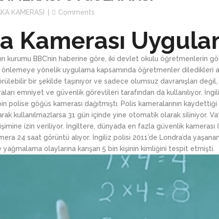
GARDİYAN YAKA KA
AKA KAMERASI
Comments
GÜVENLİK YAKA KA
BELEDİYE YAKA KAM
a Kamerası Uygula
ÖZEL GÜVENLİK YA
İTFAİYE YAKA KAME
 kurumu BBC’nin haberine göre, iki devlet okulu öğretmenlerin göğü
DENETLEME YAKA K
GÜVENLİK YAKA KA
iği önlemeye yönelik uygulama kapsamında öğretmenler diledikleri 
lebilir bir şekilde taşınıyor ve sadece olumsuz davranışları değil
ÖZEL GÜVENLİK YA
ları emniyet ve güvenlik görevlileri tarafından da kullanılıyor. İngi
 polise göğüs kamerası dağıtmıştı. Polis kameralarının kaydettiği
DENETLEME YAKA K
rak kullanılmazlarsa 31 gün içinde yine otomatik olarak siliniyor. Vat
işimine izin veriliyor. İngiltere, dünyada en fazla güvenlik kamerası (
mera 24 saat görüntü alıyor. İngiliz polisi 2011’de Londra’da yaşan
ağmalama olaylarına karışan 5 bin kişinin kimliğini tespit etmişti.