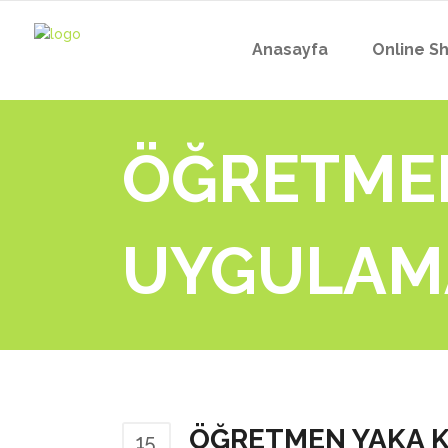
Anasayfa
Online S
ÖĞRETMEN
UYGULAM
ÖĞRETMEN YAKA 
15