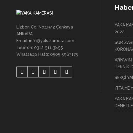
Haber
YAKA KAM
Lizbon Cd. No:19/2 Çankaya
2022
ANKARA
Email: info@yakakamera.com
SUR ZAB
Telefon: 0312 911 3895
KORONAV
Whatsapp Hattı: 0505 5963175
WİNWİN 
TEKNİK 
BEKÇİ Y
İTFAİYE 
YAKA KA
DENETLE