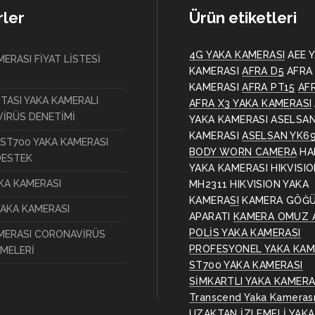
ler
Ürün etiketleri
4G YAKA KAMERASI
AEE 
ERASI FİYAT LİSTESİ
KAMERASI
AFRA D5
AFRA
KAMERASI
AFRA PT15
AF
ITASI YAKA KAMERALI
AFRA X3 YAKA KAMERASI
İRÜS DENETİMİ
YAKA KAMERASI
ASELSAN
KAMERASI
ASELSAN YK6
ST700 YAKA KAMERASI
BODY WORN CAMERA
HA
DESTEK
YAKA KAMERASI
HIKVISI
AKA KAMERASI
MH2311
HIKVISION YAKA
KAMERASI
KAMERA GÖĞ
YAKA KAMERASI
APARATI
KAMERA OMUZ 
POLİS YAKA KAMERASI
MERASI CORONAVİRÜS
PROFESYONEL YAKA KAM
MELERİ
ST700 YAKA KAMERASI
SİMKARTLI YAKA KAMERA
Transcend Yaka Kameras
UZAKTAN İZLEMELİ YAKA