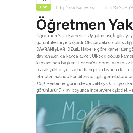
Haz
By
Yaka Kamerası
In
BASINDA Y
Öğretmen Yak
Öğretmen Yaka Kamerası Uygulaması, İngiliz yayın
görüntülemeye başladı. Okullardaki disiplinsizl
DAVRANIŞLARI DEĞİL
Habere göre kameralar görü
davranışları da kayda alıyor. Ülkede göğüs kamera
kapsamında başkent Londra’da görev yapan 22 bin
olarak yükleniyor ve herhangi bir davada delil ola
etmeleri halinde kendileriyle ilgili görüntülere er
2015 verilerine göre ülkede yaklaşık 6 milyon ka
görüntüsünü 5 ay boyunca inceleyerek şiddet ve y