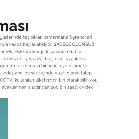
MERASI
YAKA KAMERASI FİYAT LİSTESİ
YAKA
TRAF
MERASI
ERASI
YAKA KAMERASI SATIN AL
UZAK
ması
KAME
KA KAMERASI
RASI
YAKA KAMERASI SATIŞ
TRAF
slerinde taşıdıkları kameralarla öğrencileri
AMERASI
MERASI
anda kayda başlayabiliyor.
SADECE OLUMSUZ
, örnek teşkil edeceği düşünülen olumlu
KA KAMERASI
liz emniyeti, geçen yıl başlattığı uygulama
 görüntüler merkezi bir sunucuya otomatik
AMERASI
andaşların, bu süre içinde yazılı olarak talep
CCTV) kullanılan ülkelerden biri olarak biliniyor.
an ayaklanmanın ardından 200 bin saatlik video