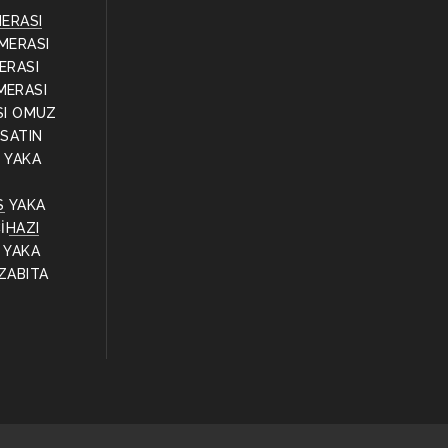
MERASI
MERASI
ERASI
MERASI
SI OMUZ
 SATIN
Ş
YAKA
S
YAKA
İHAZI
YAKA
ZABITA