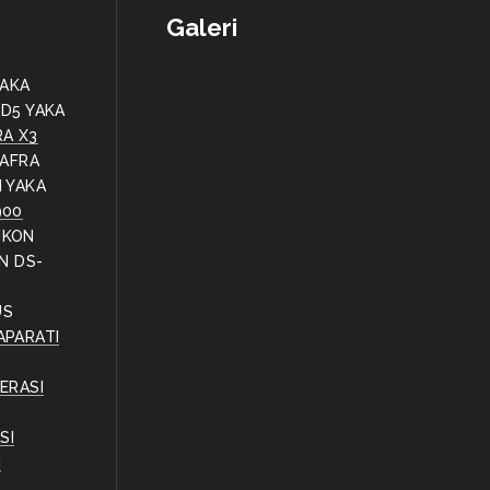
Galeri
YAKA
 D5 YAKA
RA X3
AFRA
 YAKA
900
IKON
ON DS-
ÜS
APARATI
ERASI
SI
ı