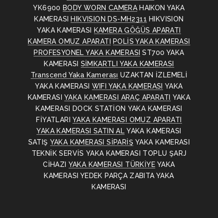
YK6900
BODY WORN CAMERA
HAIKON YAKA
KAMERASI
HIKVISION DS-MH2311
HIKVISION
YAKA KAMERASI
KAMERA GÖĞÜS APARATI
KAMERA OMUZ APARATI
POLİS YAKA KAMERASI
PROFESYONEL YAKA KAMERASI
ST700 YAKA
KAMERASI
SİMKARTLI YAKA KAMERASI
Transcend Yaka Kamerası
UZAKTAN İZLEMELİ
YAKA KAMERASI
WIFI YAKA KAMERASI
YAKA
KAMERASI
YAKA KAMERASI ARAÇ APARATI
YAKA
KAMERASI DOCK STATİON
YAKA KAMERASI
FİYATLARI
YAKA KAMERASI OMUZ APARATI
YAKA KAMERASI SATIN AL
YAKA KAMERASI
SATIŞ
YAKA KAMERASI SİPARİŞ
YAKA KAMERASI
TEKNİK SERVİS
YAKA KAMERASI TOPLU ŞARJ
CİHAZI
YAKA KAMERASI TÜRKİYE
YAKA
KAMERASI YEDEK PARÇA
ZABITA YAKA
KAMERASI