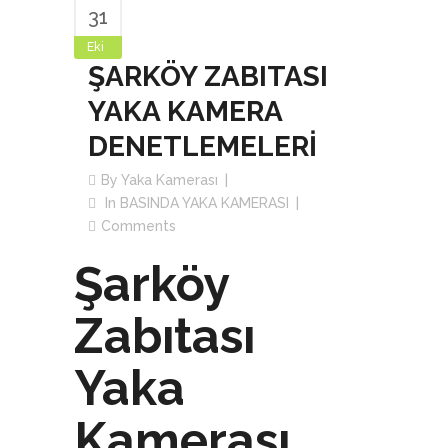
31
Eki
ŞARKÖY ZABITASI
YAKA KAMERA
DENETLEMELERİ
By
Yaka Kamerası
In
BASINDA YAKA KAMERASI
Comments
Şarköy
Zabıtası
Yaka
Kamerası