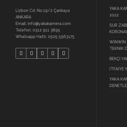
YAKA KAM
Lizbon Cd. No:19/2 Çankaya
2022
ANKARA
Email: info@yakakamera.com
SUR ZAB
Telefon: 0312 911 3895
KORONAV
Whatsapp Hattı: 0505 5963175
WİNWİN 
TEKNİK 
BEKÇİ Y
İTFAİYE 
YAKA KA
DENETLE