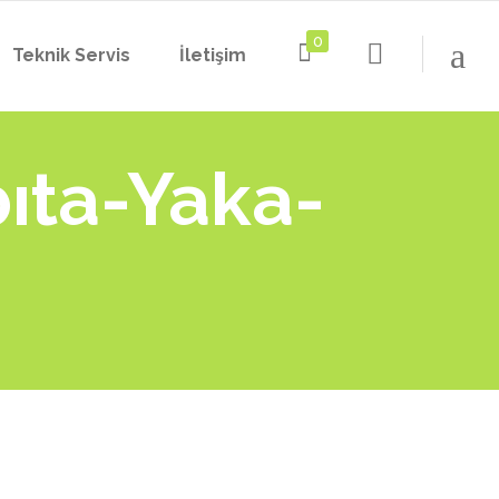
0
Teknik Servis
İletişim
YAKA KAMERASI NEDİR
YAKA KAMERASI MODELLERİ
bıta-Yaka-
YAKA KAMERASI KULLANIMI
YAKA KAMERASI NEDİR
YAKA KAMERASI MODEL
YAKA KAMERASI MODELLERİ
KARŞILAŞTIRMA
YAKA KAMERASI KULLANIMI
YAKA KAMERASI TEKNİK DESTEK
I
YAKA KAMERASI MODEL
YAKA KAMERASI TEKNİK SERVİS
KARŞILAŞTIRMA
RI
YAKA KAMERALI DENETİM
YAKA KAMERASI TEKNİK DESTEK
I
YAKA KAMERASI TÜRKİYE
YAKA KAMERASI TEKNİK SERVİS