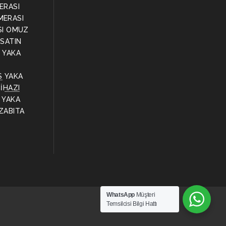
ERASI
MERASI
SI OMUZ
 SATIN
Ş
YAKA
S
YAKA
İHAZI
YAKA
ZABITA
WhatsApp
Müşteri
Temsilcisi Bilgi Hattı