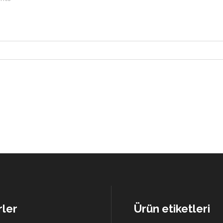
A KAMERASI FİYAT LİSTESİ
YAKA KAMERALARI APARATLA
TRAFİK YAKA KAMERASI
A KAMERASI SATIN AL
UZAKTAN İZLEMELİ YAKA
KAMERASI
A KAMERASI SATIŞ
TRAFİK YAKA KAMERASI
ler
Ürün etiketleri