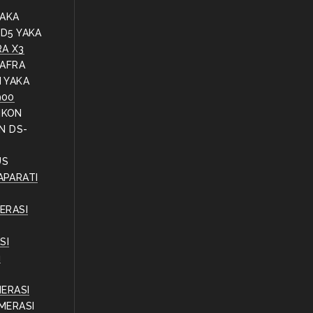
YAKA
 D5 YAKA
RA X3
AFRA
 YAKA
900
IKON
ON DS-
ÜS
APARATI
ERASI
SI
ı
MERASI
MERASI