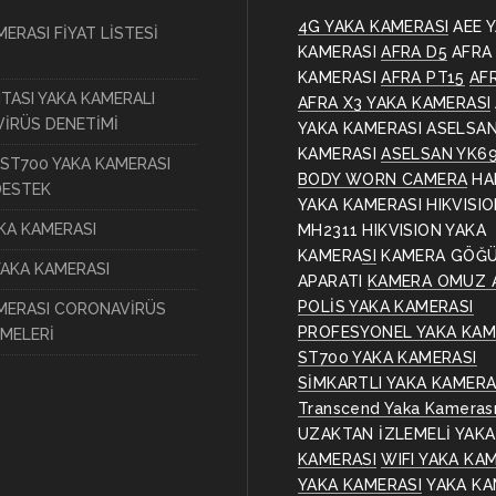
4G YAKA KAMERASI
AEE 
ERASI FİYAT LİSTESİ
KAMERASI
AFRA D5
AFRA
KAMERASI
AFRA PT15
AF
ITASI YAKA KAMERALI
AFRA X3 YAKA KAMERASI
İRÜS DENETİMİ
YAKA KAMERASI
ASELSAN
KAMERASI
ASELSAN YK6
ST700 YAKA KAMERASI
BODY WORN CAMERA
HA
DESTEK
YAKA KAMERASI
HIKVISI
AKA KAMERASI
MH2311
HIKVISION YAKA
KAMERASI
KAMERA GÖĞ
YAKA KAMERASI
APARATI
KAMERA OMUZ 
POLİS YAKA KAMERASI
MERASI CORONAVİRÜS
PROFESYONEL YAKA KAM
MELERİ
ST700 YAKA KAMERASI
SİMKARTLI YAKA KAMERA
Transcend Yaka Kameras
UZAKTAN İZLEMELİ YAKA
KAMERASI
WIFI YAKA KA
YAKA KAMERASI
YAKA KA