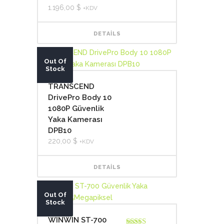
1.196,00
$
+KDV
DETAILS
Out Of
Stock
TRANSCEND
DrivePro Body 10
1080P Güvenlik
Yaka Kamerası
DPB10
220,00
$
+KDV
DETAILS
Out Of
SALE!
Stock
WINWIN ST-700