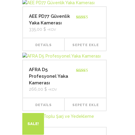
AEE PD77 Güvenlik
Yaka Kamerası
5 üzerinden
4.75
oy aldı
335,00
$
+KDV
DETAILS
SEPETE EKLE
AFRA D5
Profesyonel Yaka
5 üzerinden
4.75
oy aldı
Kamerası
266,00
$
+KDV
DETAILS
SEPETE EKLE
SALE!