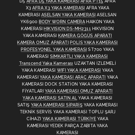
D5
AFRA D5 YAKA KAMERASI
AFRA PT15
AFRA
X3
AFRA X3 YAKA KAMERASI
AFRA YAKA
KAMERASI
ASELSAN YAKA KAMERASI
ASELSAN
YK6900
BODY WORN CAMERA
HAIKON YAKA
KAMERASI
HIKVISION DS-MH2311
HIKVISION
YAKA KAMERASI
KAMERA GÖĞÜS APARATI
KAMERA OMUZ APARATI
POLİS YAKA KAMERASI
PROFESYONEL YAKA KAMERASI
ST700 YAKA
KAMERASI
SİMKARTLI YAKA KAMERASI
Transcend Yaka Kamerası
UZAKTAN İZLEMELİ
YAKA KAMERASI
WIFI YAKA KAMERASI
YAKA
KAMERASI
YAKA KAMERASI ARAÇ APARATI
YAKA
KAMERASI DOCK STATİON
YAKA KAMERASI
FİYATLARI
YAKA KAMERASI OMUZ APARATI
YAKA KAMERASI SATIN AL
YAKA KAMERASI
SATIŞ
YAKA KAMERASI SİPARİŞ
YAKA KAMERASI
TEKNİK SERVİS
YAKA KAMERASI TOPLU ŞARJ
CİHAZI
YAKA KAMERASI TÜRKİYE
YAKA
KAMERASI YEDEK PARÇA
ZABITA YAKA
KAMERASI