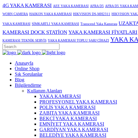
4G YAKA KAMERASI
AEE YAKA KAMERASI
AFRA D5
AFRA D5 YAKA KAM
WORN CAMERA
HAIKON YAKA KAMERASI
HIKVISION DS-MH2311
HIKVISION YAK
UZAKTA
YAKA KAMERASI
SİMKARTLI YAKA KAMERASI
Transcend Yaka Kamerası
KAMERASI DOCK STATİON
YAKA KAMERASI FİYATLARI
YAKA KA
KAMERASI TEKNİK SERVİS
YAKA KAMERASI TOPLU ŞARJ CİHAZI
Anasayfa
Online Shop
Sık Sorulanlar
Blog
Bilgilendirme
Kullanım Alanları
YAKA KAMERASI
PROFESYONEL YAKA KAMERASI
POLİS YAKA KAMERASI
ZABITA YAKA KAMERASI
BEKÇİ YAKA KAMERASI
EMNİYET YAKA KAMERASI
GARDİYAN YAKA KAMERASI
BELEDİYE YAKA KAMERASI