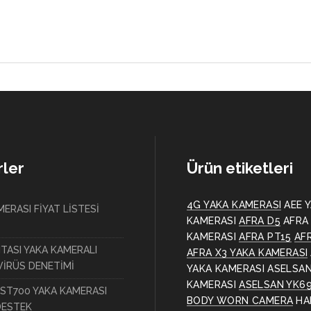
ler
Ürün etiketleri
4G YAKA KAMERASI
AEE 
ERASI FİYAT LİSTESİ
KAMERASI
AFRA D5
AFRA
KAMERASI
AFRA PT15
AF
ITASI YAKA KAMERALI
AFRA X3 YAKA KAMERASI
İRÜS DENETİMİ
YAKA KAMERASI
ASELSAN
KAMERASI
ASELSAN YK6
ST700 YAKA KAMERASI
BODY WORN CAMERA
HA
DESTEK