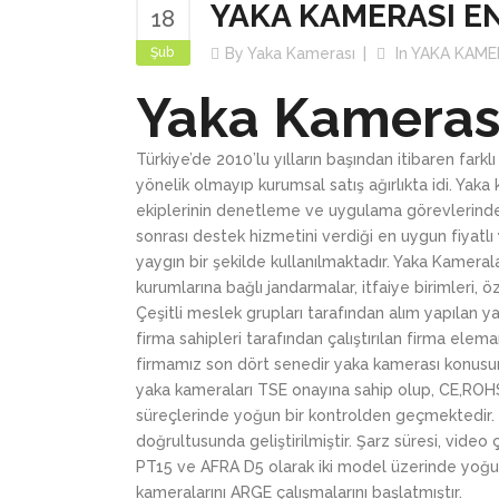
YAKA KAMERASI E
18
Şub
By
Yaka Kamerası
In
YAKA KAME
Yaka Kamerası
Türkiye’de 2010’lu yılların başından itibaren fark
yönelik olmayıp kurumsal satış ağırlıkta idi. Yak
ekiplerinin denetleme ve uygulama görevlerinde 
sonrası destek hizmetini verdiği en uygun fiyat
yaygın bir şekilde kullanılmaktadır. Yaka Kamera
kurumlarına bağlı jandarmalar, itfaiye birimleri, 
Çeşitli meslek grupları tarafından alım yapılan y
firma sahipleri tarafından çalıştırılan firma ele
firmamız son dört senedir yaka kamerası konusunda
yaka kameraları TSE onayına sahip olup, CE,ROHS g
süreçlerinde yoğun bir kontrolden geçmektedir. Af
doğrultusunda geliştirilmiştir. Şarz süresi, video
PT15 ve AFRA D5 olarak iki model üzerinde yoğunl
kameralarını ARGE çalışmalarını başlatmıştır.