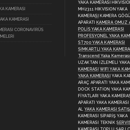
YAKA KAMERASI
HIKVISI
AKA KAMERASI
MH2311
HIKVISION YAKA
KAMERASI
KAMERA GÖĞ
YAKA KAMERASI
APARATI
KAMERA OMUZ 
POLİS YAKA KAMERASI
MERASI CORONAVİRÜS
PROFESYONEL YAKA KAM
MELERİ
ST700 YAKA KAMERASI
SİMKARTLI YAKA KAMERA
Transcend Yaka Kameras
UZAKTAN İZLEMELİ YAKA
KAMERASI
WIFI YAKA KA
YAKA KAMERASI
YAKA KA
ARAÇ APARATI
YAKA KAM
DOCK STATİON
YAKA KA
FİYATLARI
YAKA KAMERA
APARATI
YAKA KAMERASI
AL
YAKA KAMERASI SATI
KAMERASI SİPARİŞ
YAKA
KAMERASI TEKNİK SERVİ
KAMERASI TOPLU ŞARJ C