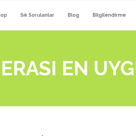
hop
Sık Sorulanlar
Blog
Bilgilendirme
YAKA KAMERASI
PROFESYONEL YAKA
POLİS YAKA KAMERA
ERASI EN UYG
YAKA KAMERASI
ZABITA YAKA KAMER
PROFESYONEL YAKA
BEKÇİ YAKA KAMERA
POLİS YAKA KAMERA
EMNİYET YAKA KAM
ZABITA YAKA KAMER
GARDİYAN YAKA KA
BEKÇİ YAKA KAMERA
BELEDİYE YAKA KAM
EMNİYET YAKA KAM
İTFAİYE YAKA KAME