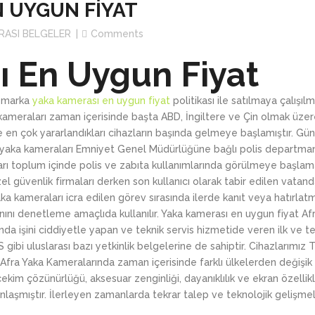
N UYGUN FİYAT
GARDİYAN YAKA KA
GÜVENLİK YAKA KA
RASI BELGELER
Comments
BELEDİYE YAKA KAM
ÖZEL GÜVENLİK YA
 En Uygun Fiyat
İTFAİYE YAKA KAME
DENETLEME YAKA K
GÜVENLİK YAKA KA
lı marka
yaka kamerası en uygun fiyat
politikası ile satılmaya çalışılm
a kameraları zaman içerisinde başta ABD, İngiltere ve Çin olmak üze
ÖZEL GÜVENLİK YA
en çok yararlandıkları cihazların başında gelmeye başlamıştır. Gün
lı yaka kameraları Emniyet Genel Müdürlüğüne bağlı polis departma
DENETLEME YAKA K
ları toplum içinde polis ve zabıta kullanımlarında görülmeye başlam
özel güvenlik firmaları derken son kullanıcı olarak tabir edilen vatan
aka kameraları icra edilen görev sırasında ilerde kanıt veya hatırla
manını denetleme amaçlıda kullanılır. Yaka kamerası en uygun fiyat Af
 işini ciddiyetle yapan ve teknik servis hizmetide veren ilk ve tek 
ibi uluslarası bazı yetkinlik belgelerine de sahiptir. Cihazlarımız 
ra Yaka Kameralarında zaman içerisinde farklı ülkelerden değişik ür
 çekim çözünürlüğü, aksesuar zenginliği, dayanıklılık ve ekran özellik
aşmıştır. İlerleyen zamanlarda tekrar talep ve teknolojik gelişmele