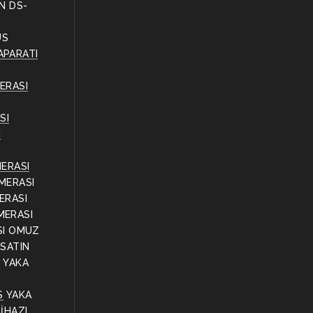
ON DS-
ÜS
APARATI
ERASI
SI
ı
MERASI
MERASI
ERASI
MERASI
SI OMUZ
 SATIN
Ş
YAKA
S
YAKA
İHAZI