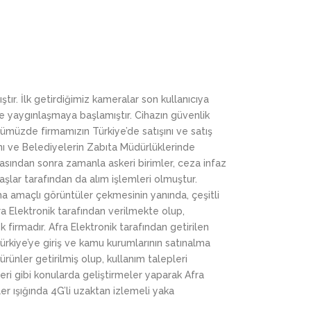
MERASI
YAKA KAMERASI FİYAT LİSTESİ
YAKA
TRAF
MERASI
ERASI
YAKA KAMERASI SATIN AL
UZAK
KAME
KA KAMERASI
RASI
YAKA KAMERASI SATIŞ
TRAF
AMERASI
MERASI
ıştır. İlk getirdiğimiz kameralar son kullanıcıya
re yaygınlaşmaya başlamıştır. Cihazın güvenlik
KA KAMERASI
ümüzde firmamızın Türkiye’de satışını ve satış
nı ve Belediyelerin Zabıta Müdürlüklerinde
AMERASI
asından sonra zamanla askeri birimler, ceza infaz
daşlar tarafından da alım işlemleri olmuştur.
tma amaçlı görüntüler çekmesinin yanında, çeşitli
ra Elektronik tarafından verilmekte olup,
firmadır. Afra Elektronik tarafından getirilen
Türkiye’ye giriş ve kamu kurumlarının satınalma
ünler getirilmiş olup, kullanım talepleri
leri gibi konularda geliştirmeler yaparak Afra
r ışığında 4G’li uzaktan izlemeli yaka