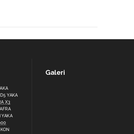
Galeri
YAKA
 D5 YAKA
RA X3
AFRA
 YAKA
900
IKON