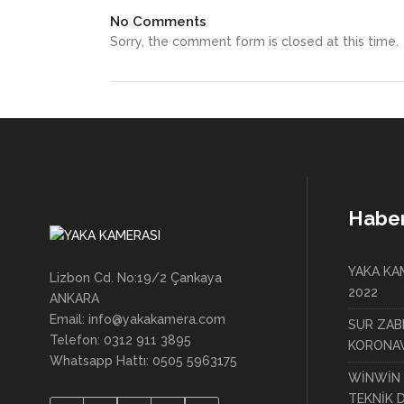
No Comments
Sorry, the comment form is closed at this time.
Haber
YAKA KAM
Lizbon Cd. No:19/2 Çankaya
2022
ANKARA
Email: info@yakakamera.com
SUR ZAB
Telefon: 0312 911 3895
KORONAV
Whatsapp Hattı: 0505 5963175
WİNWİN 
TEKNİK 