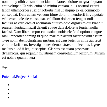
nonummy nibh euismod tincidunt ut laoreet dolore magna aliquam
erat volutpat. Ut wisi enim ad minim veniam, quis nostrud exerci
tation ullamcorper suscipit lobortis nisl ut aliquip ex ea commodo
consequat. Duis autem vel eum iriure dolor in hendrerit in vulputate
velit esse molestie consequat, vel illum dolore eu feugiat nulla
facilisis at vero eros et accumsan et iusto odio dignissim qui blandit
praesent luptatum zzril delenit augue duis dolore te feugait nulla
facilisi. Nam liber tempor cum soluta nobis eleifend option congue
nihil imperdiet doming id quod mazim placerat facer possim assum.
Typi non habent claritatem insitam; est usus legentis in iis qui facit
eorum claritatem. Investigationes demonstraverunt lectores legere
me lius quod ii legunt saepius. Claritas est etiam processus
dynamicus, qui sequitur mutationem consuetudium lectorum. Mirum
est notare quam littera
Tags:
Potential
,
Project
,
Social