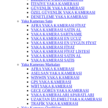
İTFAİYE YAKA KAMERASI
GÜVENLİK YAKA KAMERASI
ÖZEL GÜVENLİK YAKA KAMERASI
DENETLEME YAKA KAMERASI
Yaka Kamerası Satış
AFRA YAKA KAMERASI FİYAT
YAKA KAMERASI SATIN AL
YAKA KAMERA ŞARTNAME
YAKA KAMERASI EN UCUZ
YAKA KAMERASI EN UYGUN FİYAT
YAKA KAMERASI FİYAT
YAKA KAMERASI FİYAT LİSTESİ
YAKA KAMERASI SATIN AL
YAKA KAMERASI SATIŞ
Yaka Kamerası Markaları
AFRA YAKA KAMERASI
ASELSAN YAKA KAMERASI
WINWIN YAKA KAMERASI
GPS YAKA KAMERASI
WİFİ YAKA KAMERASI
GECE GÖRÜŞ YAKA KAMERASI
YAKA KAMERALARI APARATLARI
UZAKTAN İZLEMELİ YAKA KAMERASI
TRAFİK YAKA KAMERASI
Yaka Kamerası Özellikleri