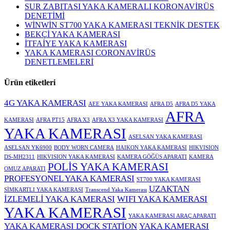
SUR ZABITASI YAKA KAMERALI KORONAVİRÜS
DENETİMİ
WİNWİN ST700 YAKA KAMERASI TEKNİK DESTEK
BEKÇİ YAKA KAMERASI
İTFAİYE YAKA KAMERASI
YAKA KAMERASI CORONAVİRÜS
DENETLEMELERİ
Ürün etiketleri
4G YAKA KAMERASI
AEE YAKA KAMERASI
AFRA D5
AFRA D5 YAKA
AFRA
KAMERASI
AFRA PT15
AFRA X3
AFRA X3 YAKA KAMERASI
YAKA KAMERASI
ASELSAN YAKA KAMERASI
ASELSAN YK6900
BODY WORN CAMERA
HAIKON YAKA KAMERASI
HIKVISION
DS-MH2311
HIKVISION YAKA KAMERASI
KAMERA GÖĞÜS APARATI
KAMERA
POLİS YAKA KAMERASI
OMUZ APARATI
PROFESYONEL YAKA KAMERASI
ST700 YAKA KAMERASI
UZAKTAN
SİMKARTLI YAKA KAMERASI
Transcend Yaka Kamerası
İZLEMELİ YAKA KAMERASI
WIFI YAKA KAMERASI
YAKA KAMERASI
YAKA KAMERASI ARAÇ APARATI
YAKA KAMERASI DOCK STATİON
YAKA KAMERASI