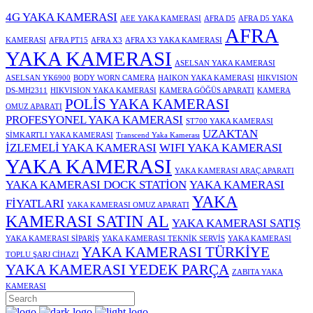
4G YAKA KAMERASI
AEE YAKA KAMERASI
AFRA D5
AFRA D5 YAKA
AFRA
KAMERASI
AFRA PT15
AFRA X3
AFRA X3 YAKA KAMERASI
YAKA KAMERASI
ASELSAN YAKA KAMERASI
ASELSAN YK6900
BODY WORN CAMERA
HAIKON YAKA KAMERASI
HIKVISION
DS-MH2311
HIKVISION YAKA KAMERASI
KAMERA GÖĞÜS APARATI
KAMERA
POLİS YAKA KAMERASI
OMUZ APARATI
PROFESYONEL YAKA KAMERASI
ST700 YAKA KAMERASI
UZAKTAN
SİMKARTLI YAKA KAMERASI
Transcend Yaka Kamerası
İZLEMELİ YAKA KAMERASI
WIFI YAKA KAMERASI
YAKA KAMERASI
YAKA KAMERASI ARAÇ APARATI
YAKA KAMERASI DOCK STATİON
YAKA KAMERASI
YAKA
FİYATLARI
YAKA KAMERASI OMUZ APARATI
KAMERASI SATIN AL
YAKA KAMERASI SATIŞ
YAKA KAMERASI SİPARİŞ
YAKA KAMERASI TEKNİK SERVİS
YAKA KAMERASI
YAKA KAMERASI TÜRKİYE
TOPLU ŞARJ CİHAZI
YAKA KAMERASI YEDEK PARÇA
ZABITA YAKA
KAMERASI