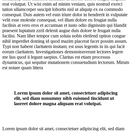
erat volutpat. Ut wisi enim ad minim veniam, quis nostrud exerci
tation ullamcorper suscipit lobortis nisl ut aliquip ex ea commodo
consequat. Duis autem vel eum iriure dolor in hendrerit in vulputate
velit esse molestie consequat, vel illum dolore eu feugiat nulla
facilisis at vero eros et accumsan et iusto odio dignissim qui blandit
praesent luptatum zzril delenit augue duis dolore te feugait nulla
facilisi. Nam liber tempor cum soluta nobis eleifend option congue
nihil imperdiet doming id quod mazim placerat facer possim assum.
Typi non habent claritatem insitam; est usus legentis in iis qui facit
eorum claritatem. Investigationes demonstraverunt lectores legere
me lius quod ii legunt saepius. Claritas est etiam processus
dynamicus, qui sequitur mutationem consuetudium lectorum. Mirum
est notare quam littera
Lorem ipsum dolor sit amet, consectetuer adipiscing
elit, sed diam nonummy nibh euismod tincidunt ut
laoreet dolore magna aliquam erat volutpat.
Lorem ipsum dolor sit amet, consectetuer adipiscing elit, sed diam