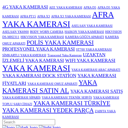
4G YAKA KAMERASI
AEE YAKA KAMERASI
AFRA D5
AFRA D5 YAKA
AFRA
KAMERASI
AFRA PT15
AFRA X3
AFRA X3 YAKA KAMERASI
YAKA KAMERASI
ASELSAN YAKA KAMERASI
ASELSAN YK6900
BODY WORN CAMERA
HAIKON YAKA KAMERASI
HIKVISION
DS-MH2311
HIKVISION YAKA KAMERASI
KAMERA GÖĞÜS APARATI
KAMERA
POLİS YAKA KAMERASI
OMUZ APARATI
PROFESYONEL YAKA KAMERASI
ST700 YAKA KAMERASI
UZAKTAN
SİMKARTLI YAKA KAMERASI
Transcend Yaka Kamerası
İZLEMELİ YAKA KAMERASI
WIFI YAKA KAMERASI
YAKA KAMERASI
YAKA KAMERASI ARAÇ APARATI
YAKA KAMERASI DOCK STATİON
YAKA KAMERASI
YAKA
FİYATLARI
YAKA KAMERASI OMUZ APARATI
KAMERASI SATIN AL
YAKA KAMERASI SATIŞ
YAKA KAMERASI SİPARİŞ
YAKA KAMERASI TEKNİK SERVİS
YAKA KAMERASI
YAKA KAMERASI TÜRKİYE
TOPLU ŞARJ CİHAZI
YAKA KAMERASI YEDEK PARÇA
ZABITA YAKA
KAMERASI