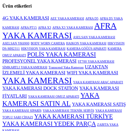
Ürün etiketleri
4G YAKA KAMERASI
AEE YAKA KAMERASI
AFRA D5
AFRA D5 YAKA
AFRA
KAMERASI
AFRA PT15
AFRA X3
AFRA X3 YAKA KAMERASI
YAKA KAMERASI
ASELSAN YAKA KAMERASI
ASELSAN YK6900
BODY WORN CAMERA
HAIKON YAKA KAMERASI
HIKVISION
DS-MH2311
HIKVISION YAKA KAMERASI
KAMERA GÖĞÜS APARATI
KAMERA
POLİS YAKA KAMERASI
OMUZ APARATI
PROFESYONEL YAKA KAMERASI
ST700 YAKA KAMERASI
UZAKTAN
SİMKARTLI YAKA KAMERASI
Transcend Yaka Kamerası
İZLEMELİ YAKA KAMERASI
WIFI YAKA KAMERASI
YAKA KAMERASI
YAKA KAMERASI ARAÇ APARATI
YAKA KAMERASI DOCK STATİON
YAKA KAMERASI
YAKA
FİYATLARI
YAKA KAMERASI OMUZ APARATI
KAMERASI SATIN AL
YAKA KAMERASI SATIŞ
YAKA KAMERASI SİPARİŞ
YAKA KAMERASI TEKNİK SERVİS
YAKA KAMERASI
YAKA KAMERASI TÜRKİYE
TOPLU ŞARJ CİHAZI
YAKA KAMERASI YEDEK PARÇA
ZABITA YAKA
KAMERASI