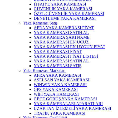
İTFAİYE YAKA KAMERASI
GÜVENLİK YAKA KAMERASI
ÖZEL GÜVENLİK YAKA KAMERASI
DENETLEME YAKA KAMERASI
Yaka Kamerası Satış
AFRA YAKA KAMERASI FİYAT
YAKA KAMERASI SATIN AL
YAKA KAMERA ŞARTNAME
YAKA KAMERASI EN UCUZ
YAKA KAMERASI EN UYGUN FİYAT
YAKA KAMERASI FİYAT
YAKA KAMERASI FİYAT LİSTESİ
YAKA KAMERASI SATIN AL
YAKA KAMERASI SATIŞ
Yaka Kamerası Markaları
AFRA YAKA KAMERASI
ASELSAN YAKA KAMERASI
WINWIN YAKA KAMERASI
GPS YAKA KAMERASI
WİFİ YAKA KAMERASI
GECE GÖRÜŞ YAKA KAMERASI
YAKA KAMERALARI APARATLARI
UZAKTAN İZLEMELİ YAKA KAMERASI
TRAFİK YAKA KAMERASI
Yaka Kamerası Özellikleri