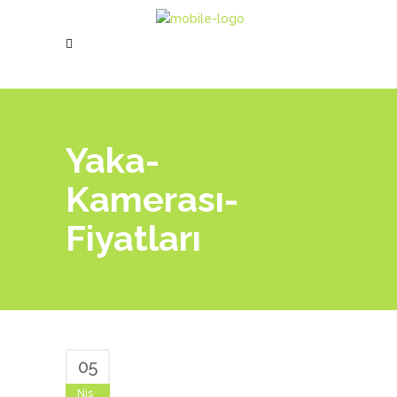
Yaka-
Kamerası-
Fiyatları
05
Nis