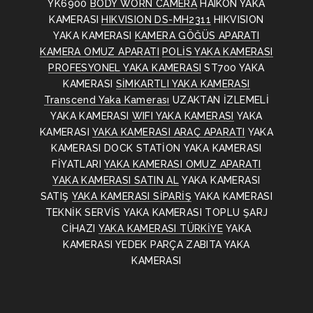
YK6900
BODY WORN CAMERA
HAIKON YAKA
KAMERASI
HIKVISION DS-MH2311
HIKVISION
YAKA KAMERASI
KAMERA GÖĞÜS APARATI
KAMERA OMUZ APARATI
POLİS YAKA KAMERASI
PROFESYONEL YAKA KAMERASI
ST700 YAKA
KAMERASI
SİMKARTLI YAKA KAMERASI
Transcend Yaka Kamerası
UZAKTAN İZLEMELİ
YAKA KAMERASI
WIFI YAKA KAMERASI
YAKA
KAMERASI
YAKA KAMERASI ARAÇ APARATI
YAKA
KAMERASI DOCK STATİON
YAKA KAMERASI
FİYATLARI
YAKA KAMERASI OMUZ APARATI
YAKA KAMERASI SATIN AL
YAKA KAMERASI
SATIŞ
YAKA KAMERASI SİPARİŞ
YAKA KAMERASI
TEKNİK SERVİS
YAKA KAMERASI TOPLU ŞARJ
CİHAZI
YAKA KAMERASI TÜRKİYE
YAKA
KAMERASI YEDEK PARÇA
ZABITA YAKA
KAMERASI